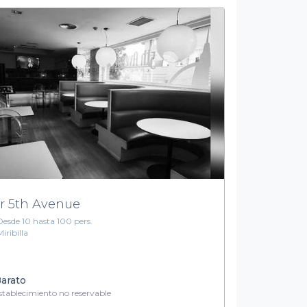
r 5th Avenue
Desde 10 hasta 100 pers.
Miribilla
arato
tablecimiento no reservable