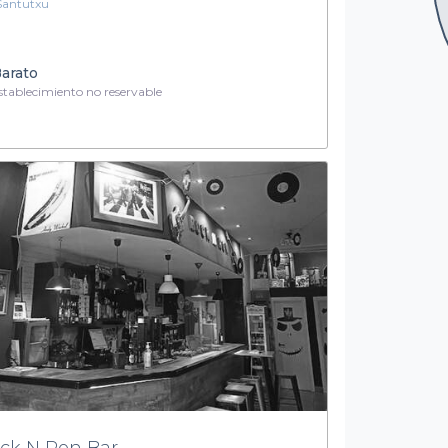
Santutxu
arato
tablecimiento no reservable
ck N Ron Bar