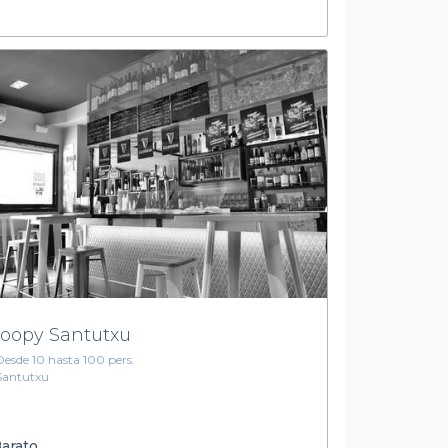
oopy Santutxu
Desde 10 hasta 100 pers.
Santutxu
arato