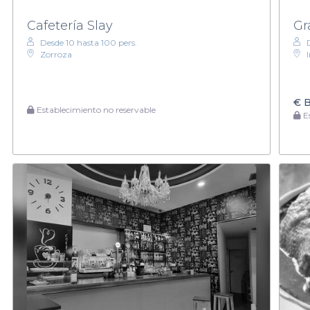
Cafetería Slay
Gr
Desde 10 hasta 100 pers.
Zorroza
€
B
Establecimiento no reservable
Es