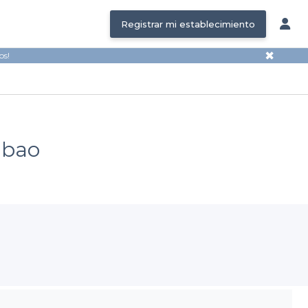
Registrar mi establecimiento
✖
os!
lbao