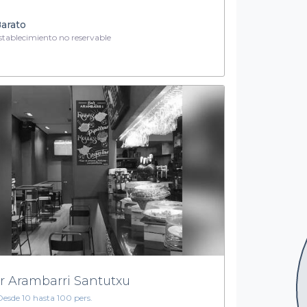
arato
tablecimiento no reservable
r Arambarri Santutxu
Desde 10 hasta 100 pers.