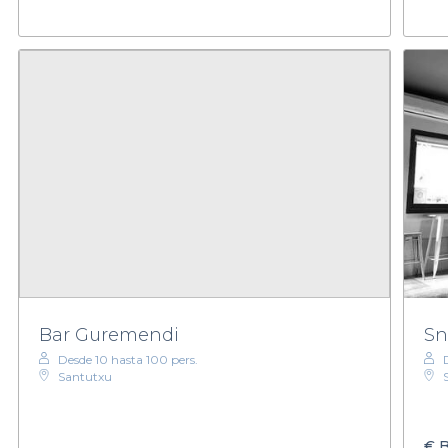
Bar Guremendi
Sn
Desde 10 hasta 100 pers.
Santutxu
€
B