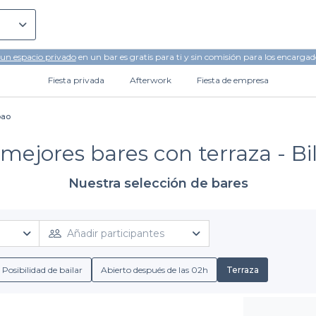
 un espacio privado
en un bar es gratis para ti y sin comisión para los encargad
Fiesta privada
Afterwork
Fiesta de empresa
bao
 mejores bares con terraza - Bi
Nuestra selección de bares
Añadir participantes
Posibilidad de bailar
Abierto después de las 02h
Terraza