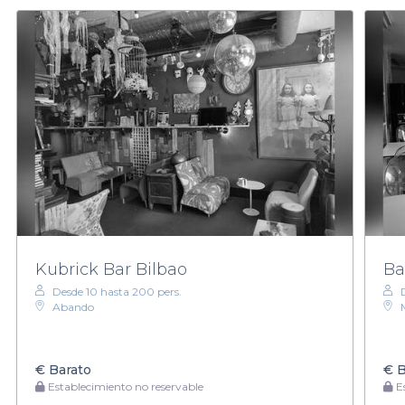
Kubrick Bar Bilbao
Ba
Desde 10 hasta 200 pers.
Abando
€
Barato
€
B
Establecimiento no reservable
Es