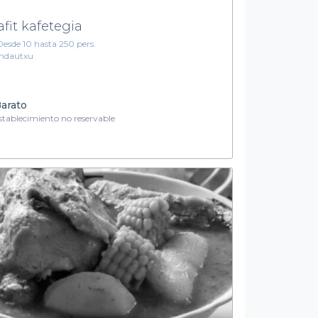
afit kafetegia
Desde 10 hasta 250 pers.
Indautxu
arato
tablecimiento no reservable