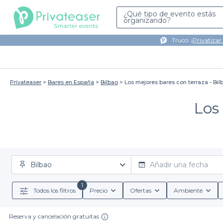
¿Qué tipo de evento estás
organizando?
Truco: ¡
Privatizar
Privateaser
Bares en España
Bilbao
Los mejores bares con terraza - Bil
Los
Bilbao
Añadir una fecha
1
Todos los filtros
Precio
Ofertas
Ambiente
Reserva y cancelación gratuitas