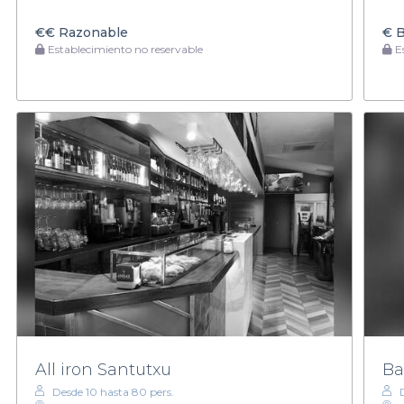
€€
Razonable
€
B
Establecimiento no reservable
Es
All iron Santutxu
Ba
Desde 10 hasta 80 pers.