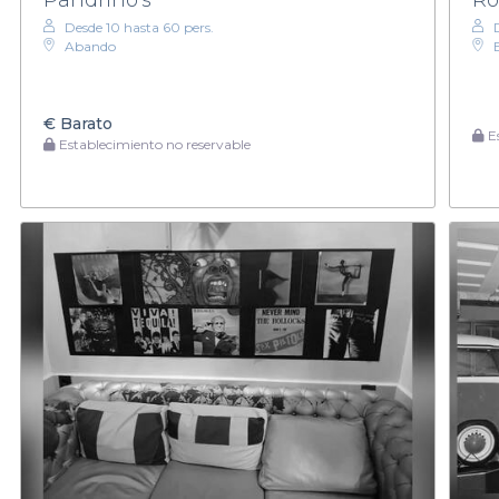
Desde 10 hasta 60 pers.
Abando
€
Barato
Es
Establecimiento no reservable