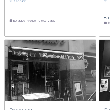
Santutxu
€
B
Establecimiento no reservable
Es
Pandrino's
Ro