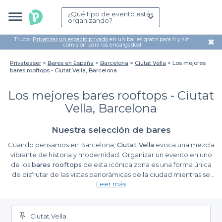
¿Qué tipo de evento estás
organizando?
Truco: ¡
Privatizar un espacio privado
en un bar es gratis para ti y sin
✖
comisión para los encargados!
Privateaser
Bares en España
Barcelona
Ciutat Vella
Los mejores
bares rooftops - Ciutat Vella, Barcelona
Los mejores bares rooftops - Ciutat
Vella, Barcelona
Nuestra selección de bares
Cuando pensamos en Barcelona,
Ciutat Vella
evoca una mezcla
vibrante de historia y modernidad. Organizar un evento en uno
de los
bares rooftops
de esta icónica zona es una forma única
de disfrutar de las vistas panorámicas de la ciudad mientras se
Leer más
disfruta de una atmósfera inigualable. Desde el barcelonés Mar,
que se funde con el Mediterráneo, hasta el bullicio de las calles
Ventajas de elegir Privateaser para tus reservas
llenas de vida, un evento aquí promete ser memorable.
Ciutat Vella
Hemos transformado la manera de organizar eventos gracias a