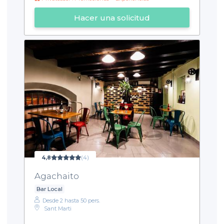
Hacer una solicitud
4,8
(4)
Agachaito
Bar Local
Desde 2 hasta 50 pers.
Sant Marti