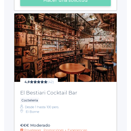
Hacer una solicitud
4,8
(42)
El Bestiari Cocktail Bar
Coctelería
Desde 1 hasta 100 pers.
El Borne
€€€
Moderado
Privateaser : Promociónes + Experiencias