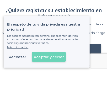
¿Quiere registrar su establecimiento en
Privateaser ?
El respeto de tu vida privada es nuestra
Gane muchos clientes entre el millón de visitantes que acuden a
Privateaser cada mes.
prioridad
Sin comisiones y sin compromiso, pagas una cantidad fija sin riesgo
Las cookies nos permiten personalizar el contenido y los
de ver la factura.
anuncios, ofrecer las funcionalidades relativas a las redes
sociales y analizar nuestro tráfico.
Más información
Registrar mi establecimiento
Rechazar
Aceptar y cerrar
Ya es cliente
Ciutat Vella - Alrededores
<
Los mejores bares rooftops - Barcelona
>
Los mejores bares rooftops - el Gòtic, Barcelona
>
Los mejores bares rooftops - el Raval, Barcelona