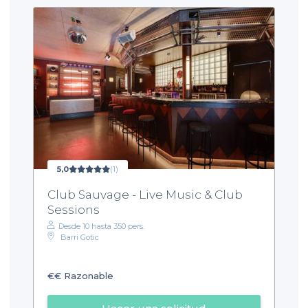
5,0
(1)
Club Sauvage - Live Music & Club
Sessions
Desde 10 hasta 350 pers.
Barri Gotic
€€
Razonable