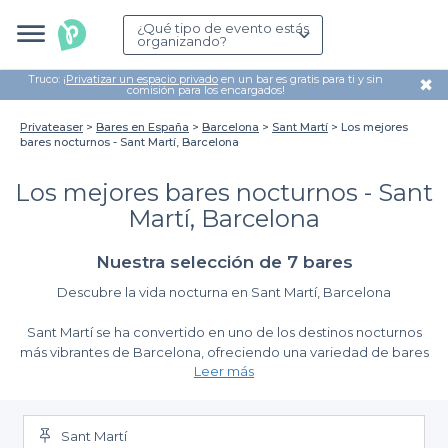
¿Qué tipo de evento estás
organizando?
Truco: ¡
Privatizar un espacio privado
en un bar es gratis para ti y sin
✖
comisión para los encargados!
Privateaser
Bares en España
Barcelona
Sant Martí
Los mejores
bares nocturnos - Sant Martí, Barcelona
Los mejores bares nocturnos - Sant
Martí, Barcelona
Nuestra selección de 7 bares
Descubre la vida nocturna en Sant Martí, Barcelona
Sant Martí se ha convertido en uno de los destinos nocturnos
más vibrantes de Barcelona, ofreciendo una variedad de bares
Leer más
donde disfrutar de una agradable velada. Desde cócteles
innovadores hasta un ambiente acogedor, en esta zona
encontrarás los mejores bares nocturnos que se adaptan a
todos los gustos y preferencias. Con la posibilidad de disfrutar de
Sant Martí