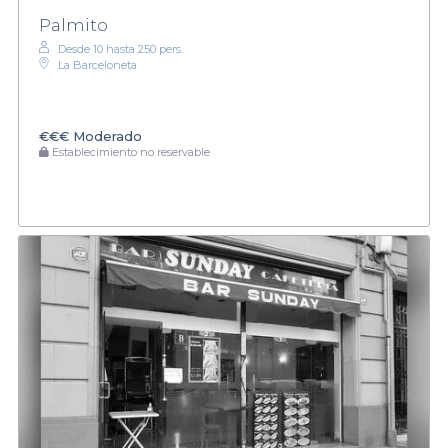
Palmito
Desde 10 hasta 250 pers.
La Barceloneta
€€€
Moderado
Establecimiento no reservable