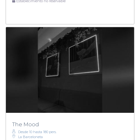
Establecimiento no reservable
The Mood
Desde 10 hasta 180 pers.
La Barceloneta