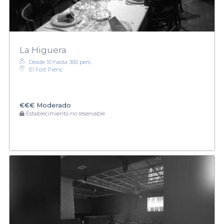
La Higuera
Desde 10 hasta 300 pers.
El Fort Pienc
€€€
Moderado
Establecimiento no reservable