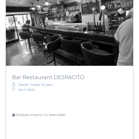
Bar Restaurant DESPACITO
Desde 1 hasta 50 pers.
Sant Martí
Establecimiento no reservable