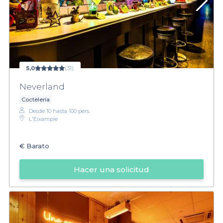
5,0
(31)
Neverland
Coctelería
Desde 10 hasta 100 pers.
L'Eixample
€
Barato
Hacer una solicitud