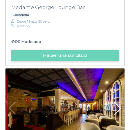
Madame George Lounge Bar
Coctelería
Desde 1 hasta 50 pers.
Poblenou
€€€
Moderado
Hacer una solicitud