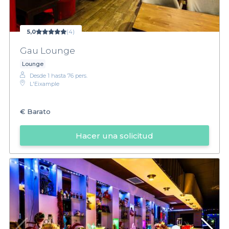
5,0
(4)
Gau Lounge
Lounge
Desde 1 hasta 76 pers.
L'Eixample
€
Barato
Hacer una solicitud