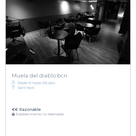
Muela del diablo bcn
Desde 10 hasta 250 pers.
Sant Martí
€€
Razonable
Establecimiento no reservable