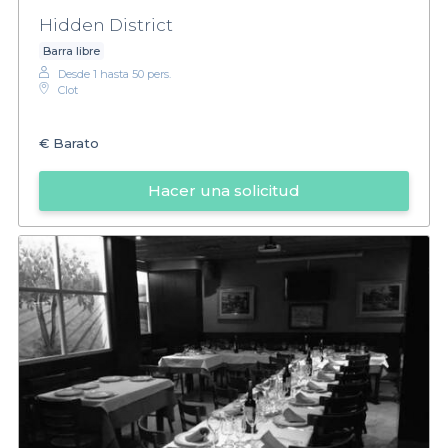
Hidden District
Barra libre
Desde 1 hasta 50 pers.
Clot
€
Barato
Hacer una solicitud