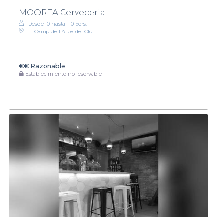
MOOREA Cerveceria
Desde 10 hasta 110 pers.
El Camp de l'Arpa del Clot
€€
Razonable
Establecimiento no reservable