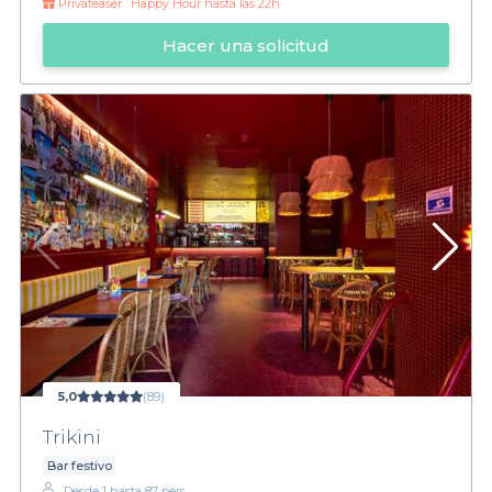
Privateaser :
Happy Hour hasta las 22h
Hacer una solicitud
5,0
(89)
Trikini
Bar festivo
Desde 1 hasta 87 pers.