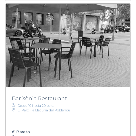
Bar Xènia Restaurant
Desde 10 hasta 20 pers.
El Parc i la Llacuna del Poblenou
€
Barato