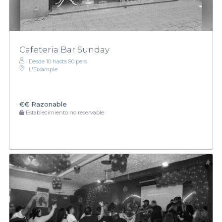
Cafeteria Bar Sunday
Desde 10 hasta 80 pers.
L'Eixample
€€
Razonable
Establecimiento no reservable