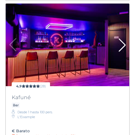
4,9
(28)
Kafuné
Bar
Desde 1 hasta 100 pers.
L'Eixample
€
Barato