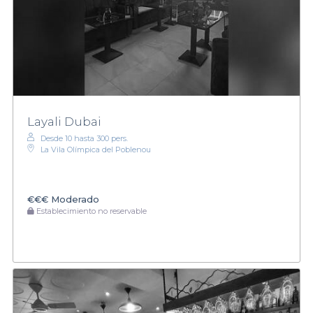
Layali Dubai
Desde 10 hasta 300 pers.
La Vila Olímpica del Poblenou
€€€
Moderado
Establecimiento no reservable