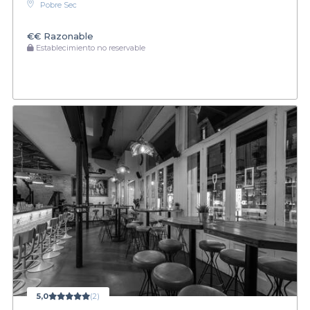
Pobre Sec
€€
Razonable
Establecimiento no reservable
5,0
(2)