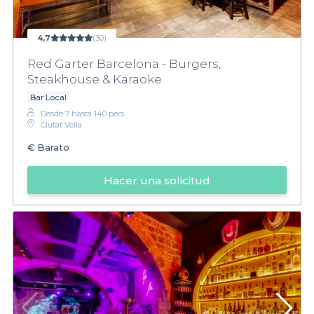
4,7
(30)
Red Garter Barcelona - Burgers,
Steakhouse & Karaoke
Bar Local
Desde 7 hasta 140 pers.
Ciutat Vella
€
Barato
Hacer una solicitud