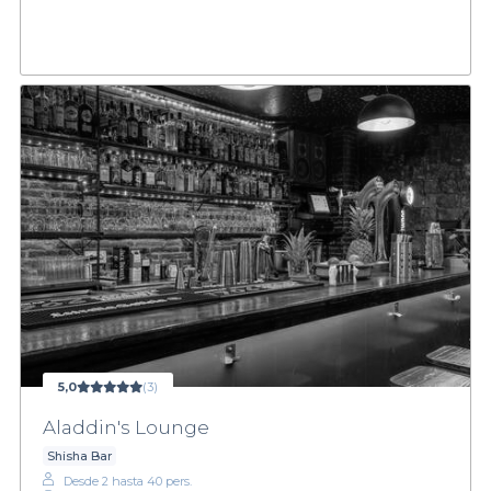
5,0
(3)
Aladdin's Lounge
Shisha Bar
Desde 2 hasta 40 pers.