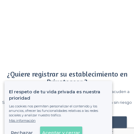
¿Quiere registrar su establecimiento en
Privateaser ?
El respeto de tu vida privada es nuestra
Gane muchos clientes entre el millón de visitantes que acuden a
Privateaser cada mes.
prioridad
Sin comisiones y sin compromiso, pagas una cantidad fija sin riesgo
Las cookies nos permiten personalizar el contenido y los
de ver la factura.
anuncios, ofrecer las funcionalidades relativas a las redes
sociales y analizar nuestro tráfico.
Más información
Registrar mi establecimiento
Rechazar
Aceptar y cerrar