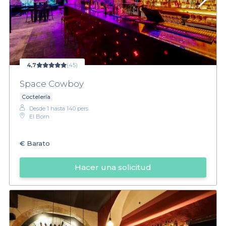
4,7
(45)
Space Cowboy
Coctelería
Desde 1 hasta 140 pers.
El Born
€
Barato
Hacer una solicitud