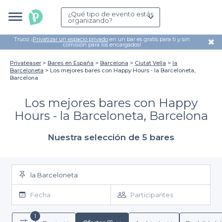
¿Qué tipo de evento estás
organizando?
Truco: ¡
Privatizar un espacio privado
en un bar es gratis para ti y sin
✖
comisión para los encargados!
Privateaser
Bares en España
Barcelona
Ciutat Vella
la
Barceloneta
Los mejores bares con Happy Hours - la Barceloneta,
Barcelona
Los mejores bares con Happy
Hours - la Barceloneta, Barcelona
Nuestra selección de 5 bares
la Barceloneta
Fecha
Participantes
1