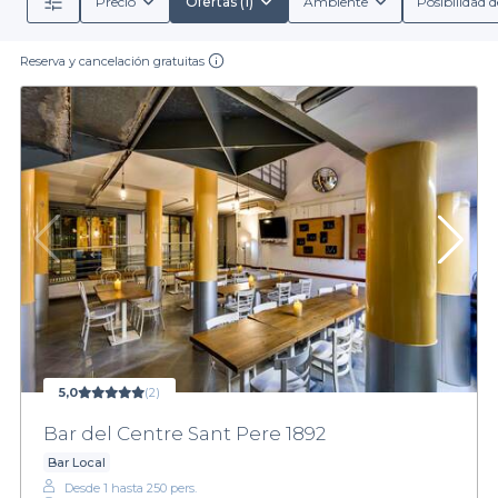
Precio
Ofertas (1)
Ambiente
Posibilidad d
Reserva y cancelación gratuitas
5,0
(2)
Bar del Centre Sant Pere 1892
Bar Local
Desde 1 hasta 250 pers.