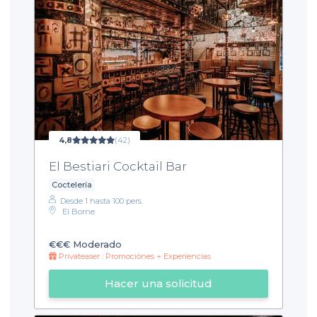
4,8
(42)
El Bestiari Cocktail Bar
Coctelería
Desde 1 hasta 100 pers.
El Borne
€€€
Moderado
Privateaser : Promociónes + Experiencias
Hacer una solicitud