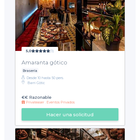
5,0
(1)
Amaranta gótico
Brasería
Desde 10 hasta 50 pers.
Barri Gòtic
€€
Razonable
Privateaser : Eventos Privados
Hacer una solicitud