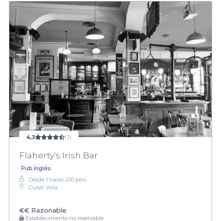
4,3
(3)
Flaherty's Irish Bar
Pub inglés
Desde 1 hasta 200 pers.
Ciutat Vella
€€
Razonable
Establecimiento no reservable