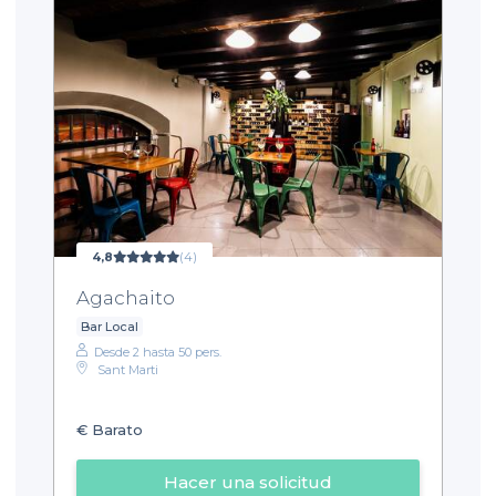
4,8
(4)
Agachaito
Bar Local
Desde 2 hasta 50 pers.
Sant Marti
€
Barato
Hacer una solicitud