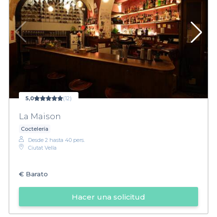
5,0
(12)
La Maison
Coctelería
Desde 2 hasta 40 pers.
Ciutat Vella
€
Barato
Hacer una solicitud