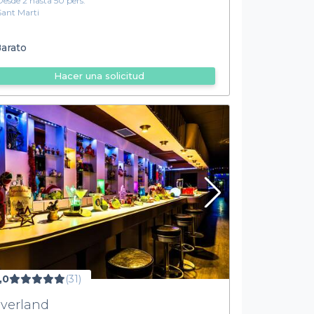
Desde 2 hasta 50 pers.
Sant Marti
arato
Hacer una solicitud
,0
(31)
verland