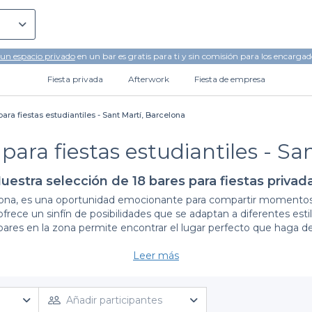
 un espacio privado
en un bar es gratis para ti y sin comisión para los encargad
Fiesta privada
Afterwork
Fiesta de empresa
ara fiestas estudiantiles - Sant Martí, Barcelona
para fiestas estudiantiles - Sa
uestra selección de 18 bares para fiestas privad
elona, es una oportunidad emocionante para compartir momentos i
rece un sinfín de posibilidades que se adaptan a diferentes est
 bares en la zona permite encontrar el lugar perfecto que haga 
Leer más
La ventaja de usar Privateaser para tu fiesta
e eventos puede ser un desafío. Por eso, hemos creado una plat
antil en Sant Martí. Contamos con una amplia gama de establecim
Añadir participantes