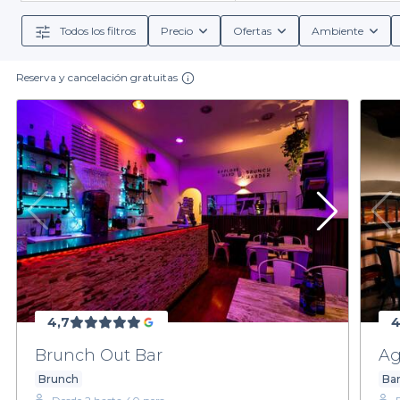
específicas, 
Todos los filtros
Precio
Ofertas
Ambiente
Navegar por nuestra selección es fácil: puedes filtra
Muchos de nuestros bares te proporcionan detalles s
todos tus invitados se sientan bienvenidos. Además, al
Reserva y cancelación gratuitas
Estás a solo un clic de distancia de organizar una f
asegura el lugar que hará de tu celebración un éxi
4,7
4
Brunch Out Bar
Ag
Brunch
Bar