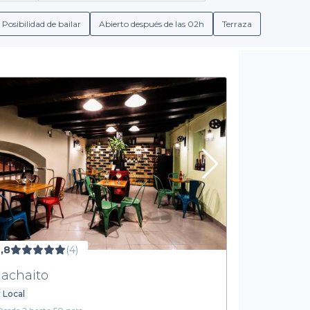
lo que garantiza que encuentres el lugar ideal que se ajuste a tu
Posibilidad de bailar
Abierto después de las 02h
Terraza
r los bares según el tipo de ambiente, las opciones de comida y b
obre menús grupales y opciones de bebidas, incluyendo cócteles,
 reservar con Privateaser, disfrutas de condiciones de reserva cl
hora.
Da el siguiente paso hacia una fiesta inolvidable
iesta estudiantil memorable en Sant Martí. Aprovecha nuestra pla
to rotundo. No pierdas más tiempo buscando; visita
Privateaser
y 
amigos merecen.
,8
(4)
achaito
 Local