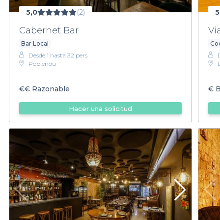
5,0
(2)
5
Cabernet Bar
Vi
Bar Local
Coc
Desde 1 hasta 32 pers.
Poblenou
€€
Razonable
€
B
Hacer una solicitud