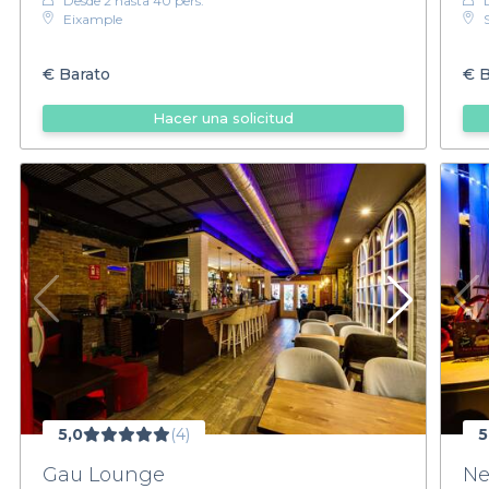
Desde 2 hasta 40 pers.
Eixample
€
Barato
€
B
Hacer una solicitud
5,0
(4)
5
Gau Lounge
Ne