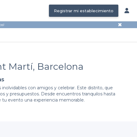
Registrar mi establecimiento
✖
os!
nt Martí, Barcelona
as
nolvidables con amigos y celebrar. Este distrito, que
ilos y presupuestos. Desde encuentros tranquilos hasta
de tu evento una experiencia memorable.
aforma simple y eficiente que te permite
explorar y
ientos, cada uno con su propio encanto y ofertas