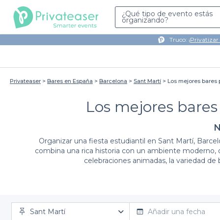
¿Qué tipo de evento estás
organizando?
Truco: ¡
Privatizar
Privateaser
Bares en España
Barcelona
Sant Martí
Los mejores bares p
Los mejores bares 
N
Organizar una fiesta estudiantil en Sant Martí, Barc
combina una rica historia con un ambiente moderno, of
celebraciones animadas, la variedad de
En
Privateaser
, entendemos que la planificación d
Sant Martí
reservar
los mejores bares para tu fiesta estudi
Añadir una fecha