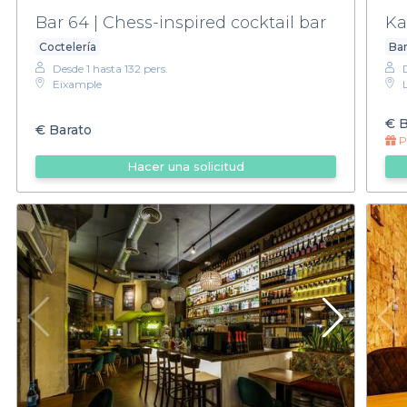
Bar 64 | Chess-inspired cocktail bar
Ka
Coctelería
Ba
Desde 1 hasta 132 pers.
Eixample
€
B
€
Barato
Pr
Hacer una solicitud