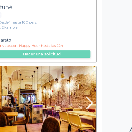
funé
r
Desde 1 hasta 100 pers.
L'Eixample
arato
ivateaser :
Happy Hour hasta las 22h
Hacer una solicitud