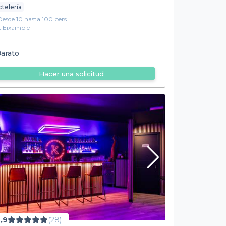
telería
Desde 10 hasta 100 pers.
L'Eixample
arato
Hacer una solicitud
,9
(28)