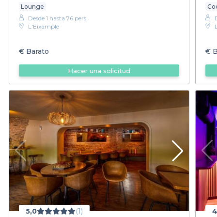
Lounge
Coc
Desde 1 hasta 76 pers.
L'Eixample
€
Barato
€
B
Hacer una solicitud
5,0
(1)
4