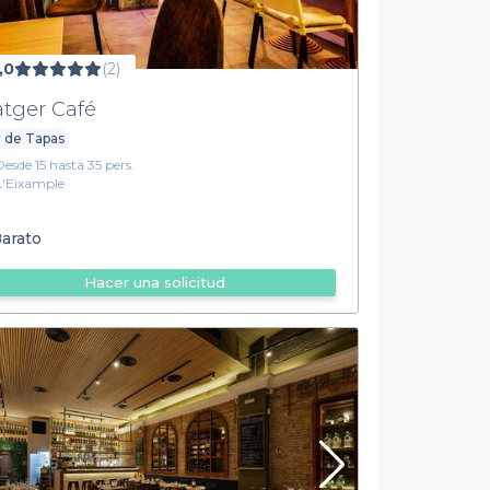
,0
(2)
atger Café
 de Tapas
Desde 15 hasta 35 pers.
L'Eixample
arato
Hacer una solicitud