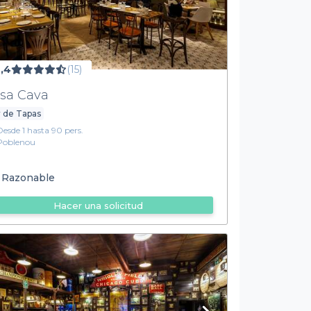
,4
(15)
sa Cava
 de Tapas
Desde 1 hasta 90 pers.
Poblenou
Razonable
Hacer una solicitud