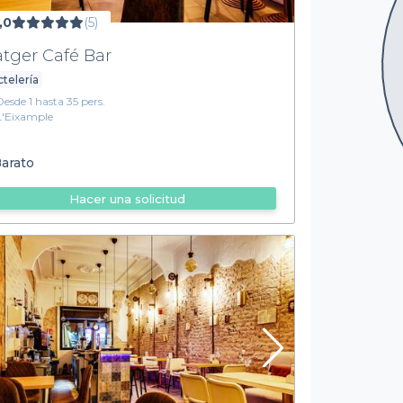
,0
(5)
atger Café Bar
telería
Desde 1 hasta 35 pers.
L'Eixample
arato
Hacer una solicitud