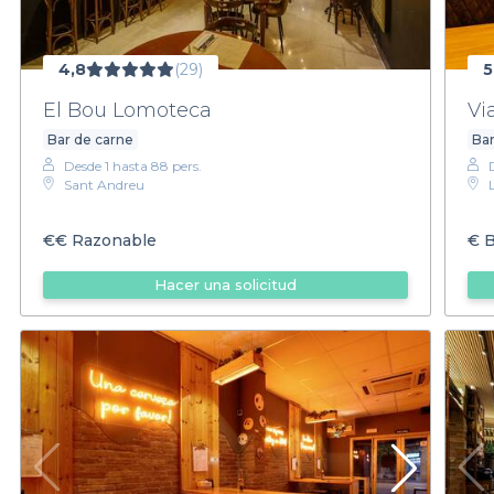
4,8
(29)
5
El Bou Lomoteca
Vi
Bar de carne
Bar
Desde 1 hasta 88 pers.
Sant Andreu
€€
Razonable
€
B
Hacer una solicitud