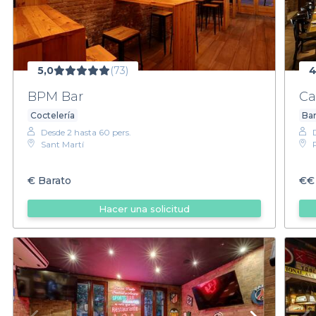
5,0
(73)
4
BPM Bar
Ca
Coctelería
Bar
Desde 2 hasta 60 pers.
Sant Martí
€
Barato
€€
Hacer una solicitud