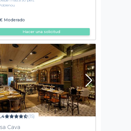
Desde 1 hasta 50 pers.
Poblenou
€
Moderado
Hacer una solicitud
,4
(15)
sa Cava