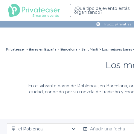
¿Qué tipo de evento estás
organizando?
Truco: ¡
Privatizar
Privateaser
Bares en España
Barcelona
Sant Martí
Los mejores bares 
Los me
En el vibrante barrio de Poblenou, en Barcelona, or
ciudad, conocido por su mezcla de tradición y mode
A través de nuestra plataforma,
Privateaser
, te faci
proceso de organización de tu evento, ya sea un cump
adaptan a tus necesidades y presupuesto
el Poblenou
Añadir una fecha