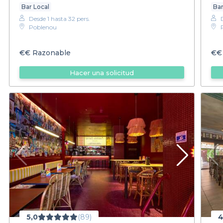
Bar Local
Bar
Desde 1 hasta 32 pers.
Poblenou
€€
Razonable
€€
Hacer una solicitud
5,0
(89)
4