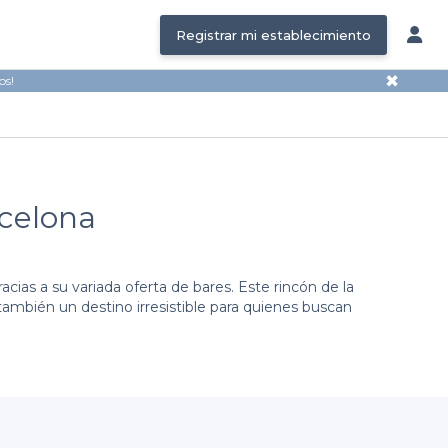
Registrar mi establecimiento
✖
os!
rcelona
cias a su variada oferta de bares. Este rincón de la
también un destino irresistible para quienes buscan
con un par de clics. Nuestro objetivo es simplificar el
í, tendrás acceso a una diversidad de opciones que se
 hasta espacios más animados y festivos.