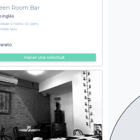
een Room Bar
 inglés
Desde 4 hasta 40 pers.
Poble Nou
arato
Hacer una solicitud