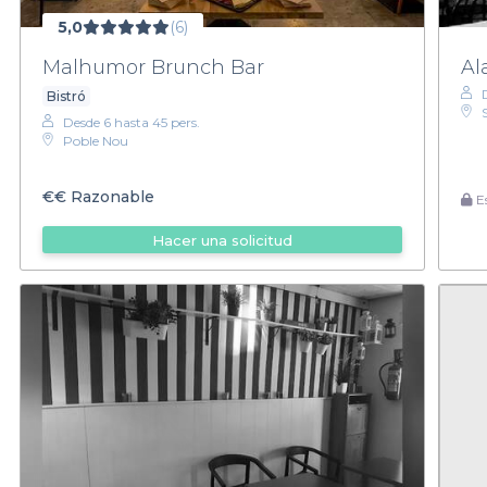
5,0
(6)
Malhumor Brunch Bar
Al
Bistró
Desde 6 hasta 45 pers.
Poble Nou
€€
Razonable
Es
Hacer una solicitud