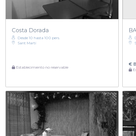
Costa Dorada
BA
Desde 10 hasta 100 pers.
Sant Martí
€
B
Establecimiento no reservable
Es