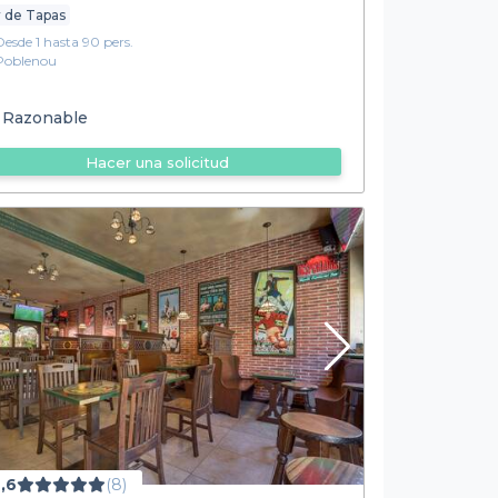
 de Tapas
Desde 1 hasta 90 pers.
Poblenou
Razonable
Hacer una solicitud
,6
(8)