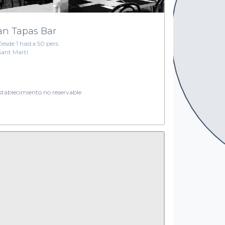
an Tapas Bar
Desde 1 hasta 50 pers.
Sant Martí
tablecimiento no reservable