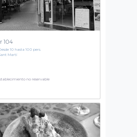
r 104
Desde 10 hasta 100 pers.
Sant Martí
tablecimiento no reservable