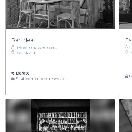
Bar Ideal
Ba
Desde 10 hasta 80 pers.
Sant Martí
€
Barato
Es
Establecimiento no reservable