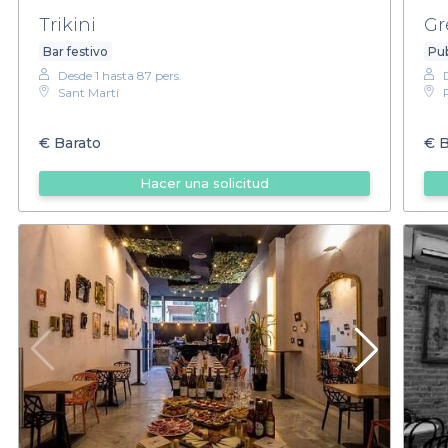
Trikini
Gr
Bar festivo
Pub
Desde 1 hasta 87 pers.
Sant Martí
€
Barato
€
B
Hacer una solicitud