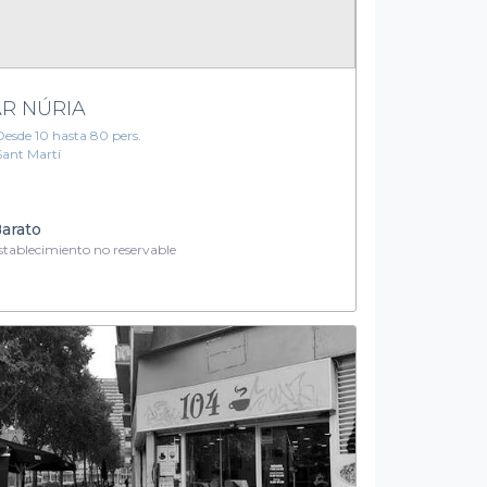
R NÚRIA
Desde 10 hasta 80 pers.
Sant Martí
arato
tablecimiento no reservable