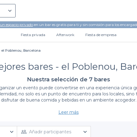
 un espacio privado
en un bar es gratis para ti y sin comisión para los encargad
Fiesta privada
Afterwork
Fiesta de empresa
- el Poblenou, Barcelona
jores bares - el Poblenou, Ba
Nuestra selección de 7 bares
ganizar un evento puede convertirse en una experiencia única gra
rnidad, no solo es un punto de encuentro para los locales, sino 
disfrutar de buena comida y bebidas en un ambiente acogedor.
Descubre la experiencia de reservar con Privateaser
Leer más
litamos la búsqueda y reserva de los mejores bares en el Poblenou 
leaños, una despedida de soltero o una reunión de trabajo. Aqu
. Desde bares con un ambiente relajado para charlas informales
Añadir participantes