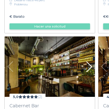
Desde 8 hasta 46 pers.
Poblenou
€
Barato
€€
Hacer una solicitud
5,0
(2)
4
Cabernet Bar
Ca