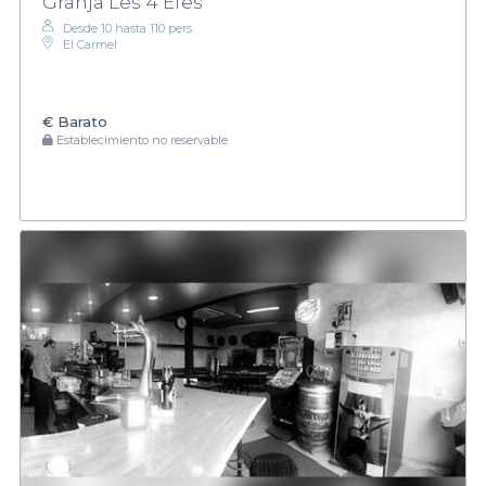
Granja Les 4 Efes
Desde 10 hasta 110 pers.
El Carmel
€
Barato
Establecimiento no reservable