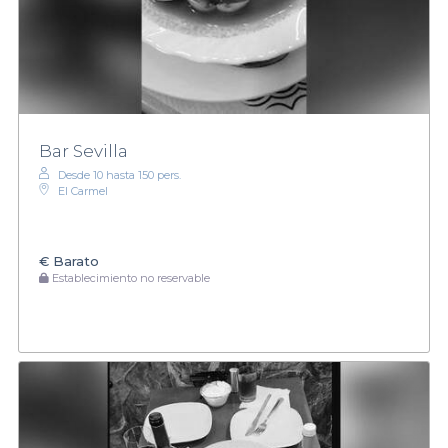
Bar Sevilla
Desde 10 hasta 150 pers.
El Carmel
€
Barato
Establecimiento no reservable