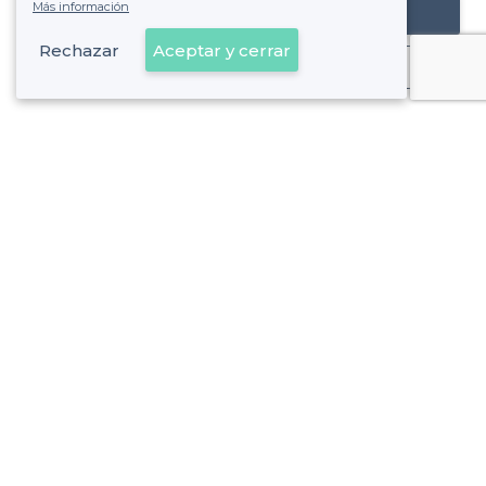
Más información
Registrar mi establecimiento
Rechazar
Aceptar y cerrar
Ya es cliente
el Carmel - Alrededores
<
Los mejores bares acogedores - Horta-Guinardó, Barcelona
el Carmel - Tipos de locales
<
Los mejores bares - el Carmel, Barcelona
Los mejores bares de cerveza - el Carmel, Barcelona