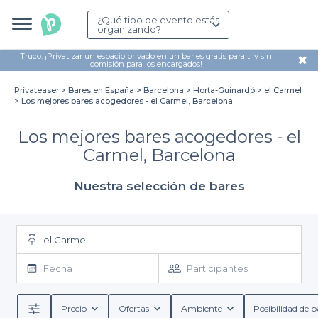
¿Qué tipo de evento estás
organizando?
Truco: ¡
Privatizar un espacio privado
en un bar es gratis para ti y sin
✖
comisión para los encargados!
Privateaser
Bares en España
Barcelona
Horta-Guinardó
el Carmel
Los mejores bares acogedores - el Carmel, Barcelona
Los mejores bares acogedores - el
Carmel, Barcelona
Nuestra selección de bares
el Carmel
Fecha
Participantes
Precio
Ofertas
Ambiente
Posibilidad de b