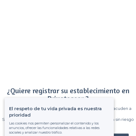
¿Quiere registrar su establecimiento en
Privateaser ?
El respeto de tu vida privada es nuestra
Gane muchos clientes entre el millón de visitantes que acuden a
Privateaser cada mes.
prioridad
Sin comisiones y sin compromiso, pagas una cantidad fija sin riesgo
Las cookies nos permiten personalizar el contenido y los
de ver la factura.
anuncios, ofrecer las funcionalidades relativas a las redes
sociales y analizar nuestro tráfico.