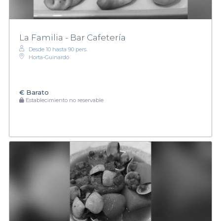
La Familia - Bar Cafetería
Desde 10 hasta 90 pers.
Horta-Guinardó
€
Barato
Establecimiento no reservable