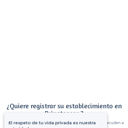
¿Quiere registrar su establecimiento en
Privateaser ?
El respeto de tu vida privada es nuestra
Gane muchos clientes entre el millón de visitantes que acuden a
Privateaser cada mes.