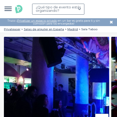
¿Qué tipo de evento estás
organizando?
Truco: ¡
Privatizar un espacio privado
en un bar es gratis para ti y sin
✖
comisión para los encargados!
Privateaser
Salas de alquiler en España
Madrid
Sala Taboo