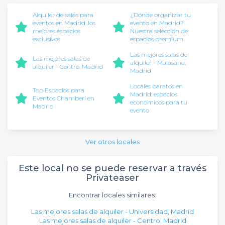
Alquiler de salas para
¿Dónde organizar tu
eventos en Madrid: los
evento en Madrid?
mejores espacios
Nuestra selección de
exclusivos
espacios premium
Las mejores salas de
Las mejores salas de
alquiler - Malasaña,
alquiler - Centro, Madrid
Madrid
Locales baratos en
Top Espacios para
Madrid: espacios
Eventos Chamberí en
económicos para tu
Madrid
evento
Ver otros locales
Este local no se puede reservar a través
Privateaser
Encontrar locales similares:
Las mejores salas de alquiler - Universidad, Madrid
Las mejores salas de alquiler - Centro, Madrid