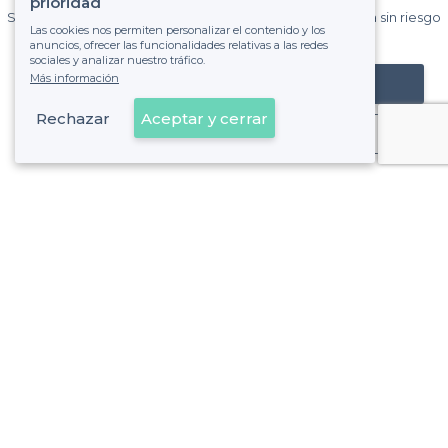
prioridad
Sin comisiones y sin compromiso, pagas una cantidad fija sin riesgo
Las cookies nos permiten personalizar el contenido y los
de ver la factura.
anuncios, ofrecer las funcionalidades relativas a las redes
sociales y analizar nuestro tráfico.
Más información
Registrar mi establecimiento
Rechazar
Aceptar y cerrar
Ya es cliente
Sobre Privateaser
Privateaser en Francia
Ayuda
Registrar mi establecimiento
Política de privacidad