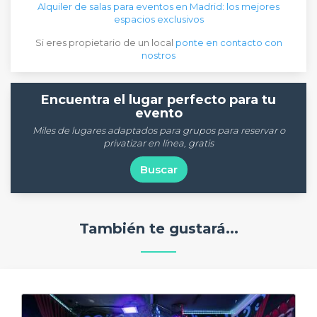
Alquiler de salas para eventos en Madrid: los mejores
espacios exclusivos
Si eres propietario de un local
ponte en contacto con
nostros
Encuentra el lugar perfecto para tu
evento
Miles de lugares adaptados para grupos para reservar o
privatizar en línea, gratis
Buscar
También te gustará...