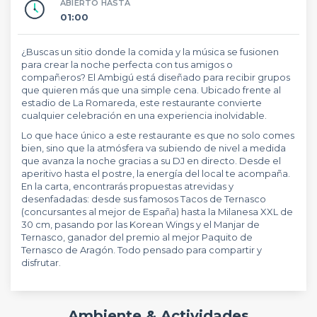
ABIERTO HASTA
01:00
¿Buscas un sitio donde la comida y la música se fusionen
para crear la noche perfecta con tus amigos o
compañeros? El Ambigú está diseñado para recibir grupos
que quieren más que una simple cena. Ubicado frente al
estadio de La Romareda, este restaurante convierte
cualquier celebración en una experiencia inolvidable.
Lo que hace único a este restaurante es que no solo comes
bien, sino que la atmósfera va subiendo de nivel a medida
que avanza la noche gracias a su DJ en directo. Desde el
aperitivo hasta el postre, la energía del local te acompaña.
En la carta, encontrarás propuestas atrevidas y
desenfadadas: desde sus famosos Tacos de Ternasco
(concursantes al mejor de España) hasta la Milanesa XXL de
30 cm, pasando por las Korean Wings y el Manjar de
Ternasco, ganador del premio al mejor Paquito de
Ternasco de Aragón. Todo pensado para compartir y
disfrutar.
Ambiente & Actividades