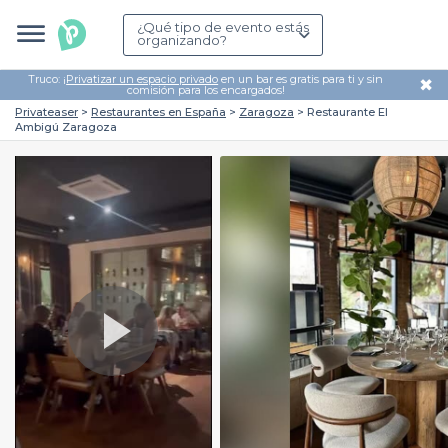
¿Qué tipo de evento estás
organizando?
Truco: ¡
Privatizar un espacio privado
en un bar es gratis para ti y sin
✖
comisión para los encargados!
Privateaser
Restaurantes en España
Zaragoza
Restaurante El
Ambigú Zaragoza
Play