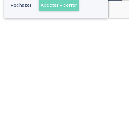
Rechazar
Aceptar y cerrar
Ya es cliente
Sobre Privateaser
Privateaser en Francia
Ayuda
Registrar mi establecimiento
Política de privacidad
Condiciones generales de uso
Contáctenos
contacto@privateaser.es