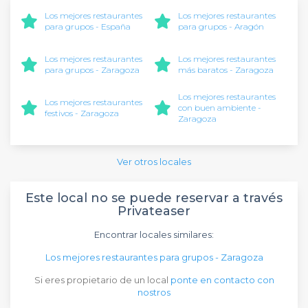
Los mejores restaurantes
Los mejores restaurantes
para grupos - España
para grupos - Aragón
Los mejores restaurantes
Los mejores restaurantes
para grupos - Zaragoza
más baratos - Zaragoza
Los mejores restaurantes
Los mejores restaurantes
con buen ambiente -
festivos - Zaragoza
Zaragoza
Ver otros locales
Este local no se puede reservar a través
Privateaser
Encontrar locales similares:
Los mejores restaurantes para grupos - Zaragoza
Si eres propietario de un local
ponte en contacto con
nostros