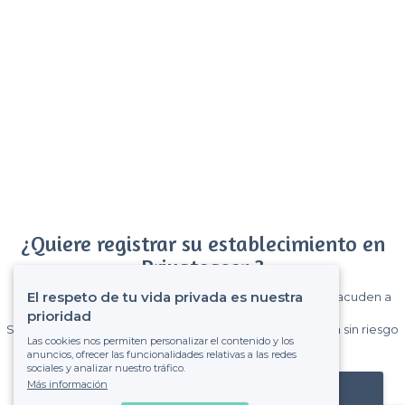
¿Quiere registrar su establecimiento en
Privateaser ?
El respeto de tu vida privada es nuestra
Gane muchos clientes entre el millón de visitantes que acuden a
Privateaser cada mes.
prioridad
Sin comisiones y sin compromiso, pagas una cantidad fija sin riesgo
Las cookies nos permiten personalizar el contenido y los
de ver la factura.
anuncios, ofrecer las funcionalidades relativas a las redes
sociales y analizar nuestro tráfico.
Más información
Registrar mi establecimiento