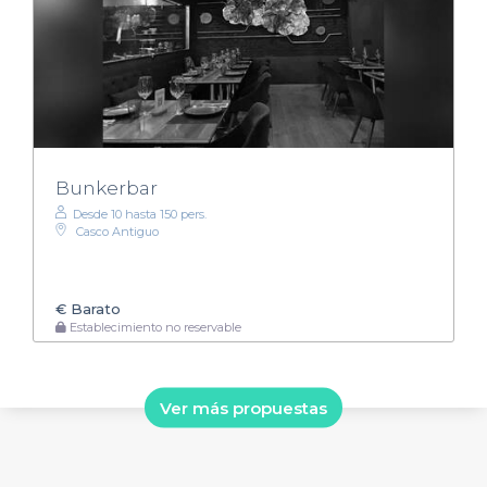
Bunkerbar
Desde 10 hasta 150 pers.
Casco Antiguo
€
Barato
Establecimiento no reservable
Ver más propuestas