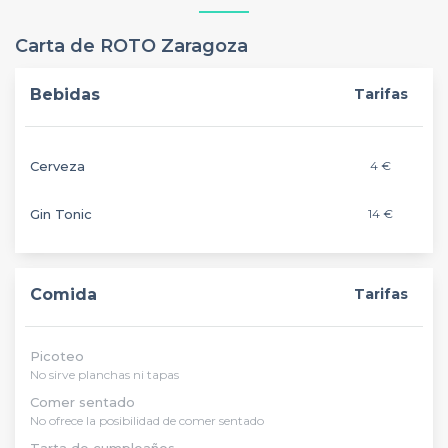
Carta de ROTO Zaragoza
Bebidas
Tarifas
Cerveza
4 €
Gin Tonic
14 €
Comida
Tarifas
Picoteo
No sirve planchas ni tapas
Comer sentado
No ofrece la posibilidad de comer sentado