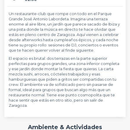
Un restaurante-club que rompe con todo en el Parque
Grande José Antonio Labordeta. Imagina una terraza
enorme al aire libre, un jardín que parece sacado de Ibiza y
una pista donde la música en directo te hace olvidar que
estás en pleno centro de Zaragoza. Aquí vienen a celebrar
desde afterworks hasta cumpleaños épicos, y cada noche
tiene su propio rollo: sesiones de DJ, conciertos o eventos
que te hacen querer volver al finde siguiente.
El espacio es brutal: dos terrazas en la parte superior
perfectas para grupos grandes, una zona inferior completa
y ese jardín donde montar la fiesta que quieras. La carta
mezcla sushi, arroces, cócteles trabajados y esas
hamburguesas que piden a gritos ser compartidas con tu
crew. El ambiente va de sofisticado pero sin pasarse de
formal, ideal para grupos que buscan algo más que un
restaurante normal. Tiene ese punto cosmopolita que te
hace sentir que estás en otro sitio, pero sin salir de
Zaragoza.
Ambiente & Actividades