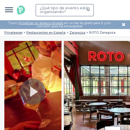
¿Qué tipo de evento estás
organizando?
Truco: ¡
Privatizar un espacio privado
en un bar es gratis para ti y sin
✖
comisión para los encargados!
Privateaser
Restaurantes en España
Zaragoza
ROTO Zaragoza
Play