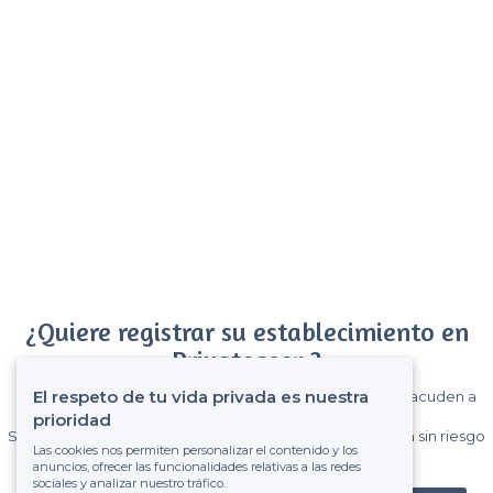
¿Quiere registrar su establecimiento en
Privateaser ?
El respeto de tu vida privada es nuestra
Gane muchos clientes entre el millón de visitantes que acuden a
Privateaser cada mes.
prioridad
Sin comisiones y sin compromiso, pagas una cantidad fija sin riesgo
Las cookies nos permiten personalizar el contenido y los
de ver la factura.
anuncios, ofrecer las funcionalidades relativas a las redes
sociales y analizar nuestro tráfico.