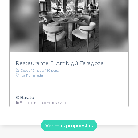
Restaurante El Ambigú Zaragoza
Desde 10 hasta 150 pers.
La Romareda
€
Barato
Establecimiento no reservable
Ver más propuestas