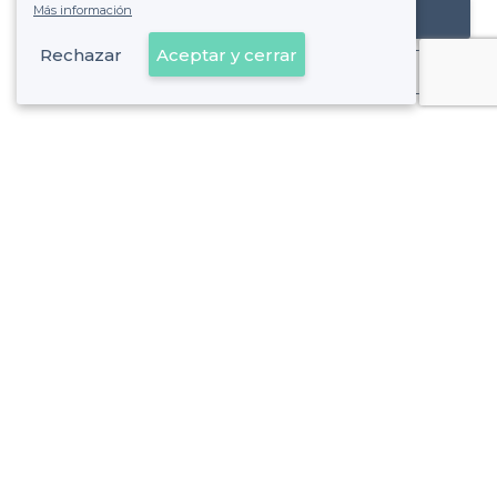
Más información
Registrar mi establecimiento
Rechazar
Aceptar y cerrar
Ya es cliente
Sobre Privateaser
Privateaser en Francia
Ayuda
Registrar mi establecimiento
Política de privacidad
Condiciones generales de uso
Contáctenos