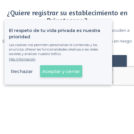
¿Quiere registrar su establecimiento en
Privateaser ?
El respeto de tu vida privada es nuestra
Gane muchos clientes entre el millón de visitantes que acuden a
Privateaser cada mes.
prioridad
Sin comisiones y sin compromiso, pagas una cantidad fija sin riesgo
Las cookies nos permiten personalizar el contenido y los
de ver la factura.
anuncios, ofrecer las funcionalidades relativas a las redes
sociales y analizar nuestro tráfico.
Más información
Registrar mi establecimiento
Rechazar
Aceptar y cerrar
Ya es cliente
Sobre Privateaser
Privateaser en Francia