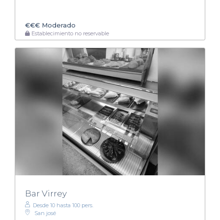
€€€
Moderado
Establecimiento no reservable
Bar Virrey
Desde 10 hasta 100 pers.
San josé