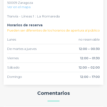
experiencia gastronómica diferente donde disfrutar de
50009 Zaragoza
platos diseñados para compartir en grupo. Con capacidad
Ver en el mapa
para grupos y un servicio atento, es un espacio perfecto
para celebraciones especiales y reuniones informales.
Tranvía - Líneas 1 : La Romareda
Horarios de reserva
Pueden ser diferentes de los horarios de apertura al público
Lunes
no reservable
De martes a jueves
12:00 – 00:30
Viernes
12:00 – 01:30
Sábado
12:00 – 02:00
Domingo
12:00 – 17:00
Comentarios