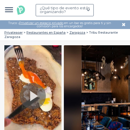
¿Qué tipo de evento estás
organizando?
Truco: ¡
Privatizar un espacio privado
en un bar es gratis para ti y sin
✖
comisión para los encargados!
Privateaser
Restaurantes en España
Zaragoza
Tribu Restaurante
Zaragoza
Play