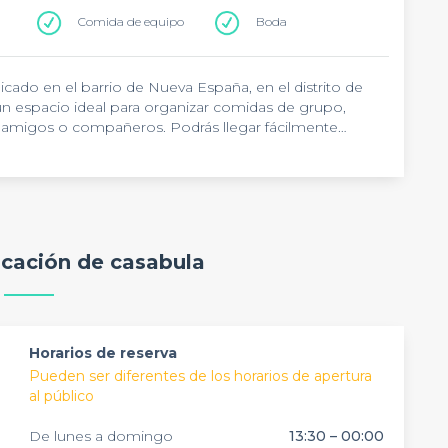
Comida de equipo
Boda
bicado en el barrio de Nueva España, en el distrito de
un espacio ideal para organizar comidas de grupo,
 amigos o compañeros. Podrás llegar fácilmente
ción Colombia.
es a la brasa y cocina asturiana tradicional. La carta
auténtico cachopo asturiano, fabada y una selección
po. Este restaurante para grupos en Chamartín dispone
ar del espacio durante todo el año, creando el ambiente
rworks o cenas entre amigos.
es a domingo, de 13:30 a 16:00 y de 20:00 a 00:00. Con
icación de casabula
rilla en Madrid ofrece un ambiente informal y
za y espacios ideales para comidas de celebración y
e restaurante asturiano en Madrid y disfruta de una
Horarios de reserva
Pueden ser diferentes de los horarios de apertura
al público
De lunes a domingo
13:30 – 00:00