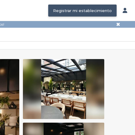
Registrar mi establecimiento
✖
os!