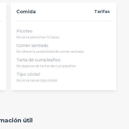
Comida
Tarifas
Picoteo
No sirve planchas ni tapas
Comer sentado
No ofrece la posibilidad de comer sentado
Tarta de cumpleaños
No dispone de tartas de cumpleaños
Tipo cóctel
No sirve cenas tipo cóctel
mación útil