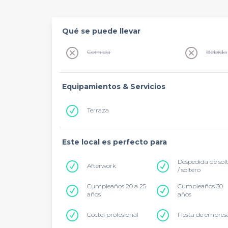
Qué se puede llevar
Comida
Bebida
Equipamientos & Servicios
Terraza
Este local es perfecto para
Despedida de sol
Afterwork
/ soltero
Cumpleaños 20 a 25
Cumpleaños 30
años
años
Cóctel profesional
Fiesta de empres