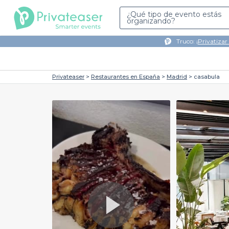
¿Qué tipo de evento estás
organizando?
Truco: ¡
Privatizar
Privateaser
Restaurantes en España
Madrid
casabula