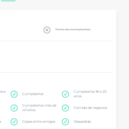
Tarta de cumpleaños
tera
Cumpleaños 18 a 20
Cumpleaños
años
Cumpleaños más de
Comida de negocios
40 años
a
Copas entre amigos
Despedida