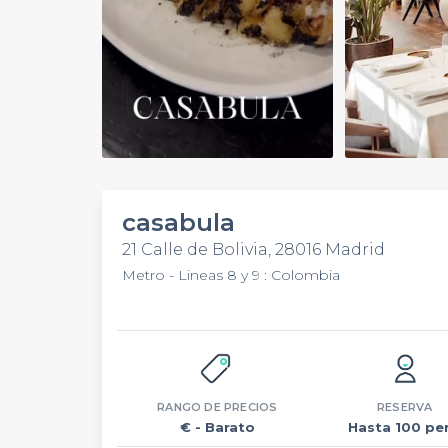
Play
Video
casabula
21 Calle de Bolivia, 28016 Madrid
Metro - Lineas 8 y 9 : Colombia
RANGO DE PRECIOS
RESERVA
€
- Barato
Hasta 100 per