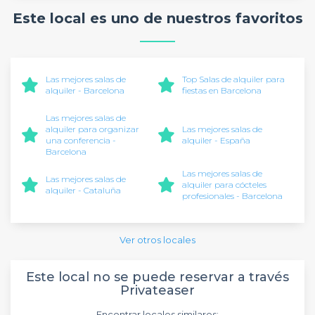
Este local es uno de nuestros favoritos
Las mejores salas de
Top Salas de alquiler para
alquiler - Barcelona
fiestas en Barcelona
Las mejores salas de
alquiler para organizar
Las mejores salas de
una conferencia -
alquiler - España
Barcelona
Las mejores salas de
Las mejores salas de
alquiler para cócteles
alquiler - Cataluña
profesionales - Barcelona
Ver otros locales
Este local no se puede reservar a través
Privateaser
Encontrar locales similares: