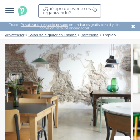
¿Qué tipo de evento estás
organizando?
Truco: ¡
Privatizar un espacio privado
en un bar es gratis para ti y sin
✖
comisión para los encargados!
Privateaser
Salas de alquiler en España
Barcelona
Trópico