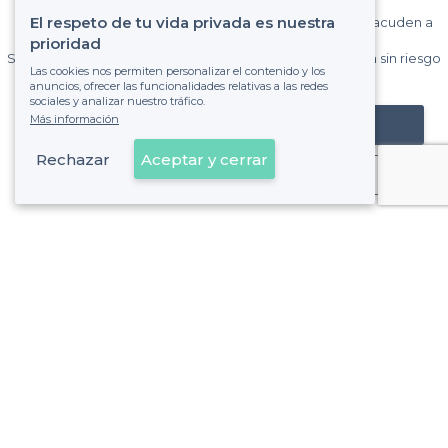
El respeto de tu vida privada es nuestra
Gane muchos clientes entre el millón de visitantes que acuden a
Privateaser cada mes.
prioridad
Sin comisiones y sin compromiso, pagas una cantidad fija sin riesgo
Las cookies nos permiten personalizar el contenido y los
de ver la factura.
anuncios, ofrecer las funcionalidades relativas a las redes
sociales y analizar nuestro tráfico.
Más información
Registrar mi establecimiento
Rechazar
Aceptar y cerrar
Ya es cliente
Sobre Privateaser
Privateaser en Francia
Ayuda
Registrar mi establecimiento