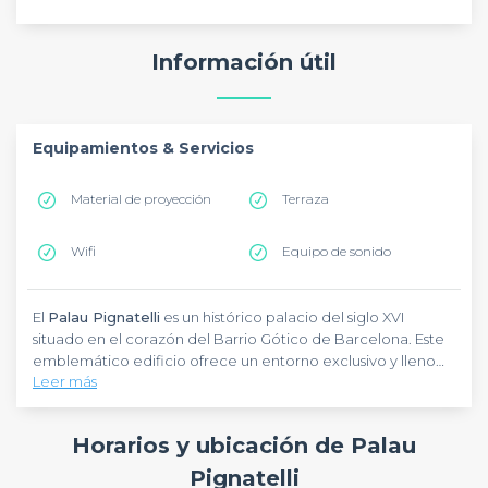
Información útil
Equipamientos & Servicios
Material de proyección
Terraza
Wifi
Equipo de sonido
El
Palau Pignatelli
es un histórico palacio del siglo XVI
situado en el corazón del Barrio Gótico de Barcelona. Este
emblemático edificio ofrece un entorno exclusivo y lleno
Leer más
de encanto para la celebración de todo tipo de eventos,
tanto corporativos como sociales.
Es el lugar ideal para reuniones de empresa,
presentaciones, congresos, así como bodas, comuniones,
Horarios y ubicación de Palau
fiestas privadas o celebraciones especiales. Sus espacios
singulares y su atmósfera única convierten cualquier evento
Pignatelli