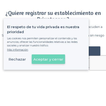
¿Quiere registrar su establecimiento en
Privateaser ?
El respeto de tu vida privada es nuestra
Gane muchos clientes entre el millón de visitantes que acuden a
Privateaser cada mes.
prioridad
Sin comisiones y sin compromiso, pagas una cantidad fija sin riesgo
Las cookies nos permiten personalizar el contenido y los
de ver la factura.
anuncios, ofrecer las funcionalidades relativas a las redes
sociales y analizar nuestro tráfico.
Más información
Registrar mi establecimiento
Rechazar
Aceptar y cerrar
Ya es cliente
Sobre Privateaser
Privateaser en Francia