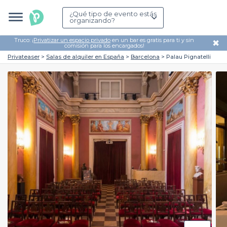
¿Qué tipo de evento estás
organizando?
Truco: ¡
Privatizar un espacio privado
en un bar es gratis para ti y sin
✖
comisión para los encargados!
Privateaser
Salas de alquiler en España
Barcelona
Palau Pignatelli