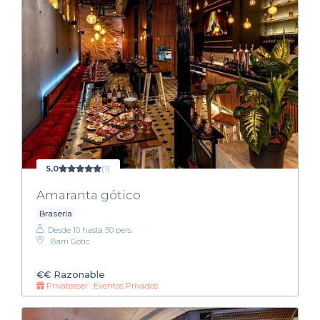
5,0
(1)
Amaranta gótico
Brasería
Desde 10 hasta 50 pers.
Barri Gòtic
€€
Razonable
Privateaser : Eventos Privados