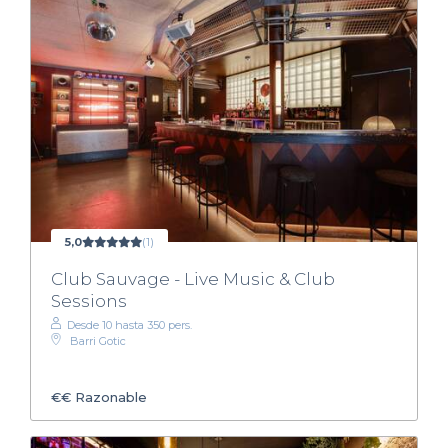
5,0
(1)
Club Sauvage - Live Music & Club
Sessions
Desde 10 hasta 350 pers.
Barri Gotic
€€
Razonable