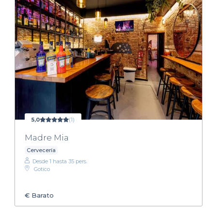
5,0
(1)
Madre Mia
Cervecería
Desde 1 hasta 35 pers.
Gotico
€
Barato