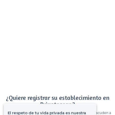
¿Quiere registrar su establecimiento en
Privateaser ?
El respeto de tu vida privada es nuestra
Gane muchos clientes entre el millón de visitantes que acuden a