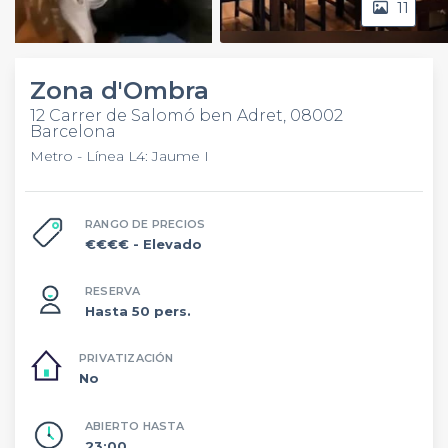
11
Video
Zona d'Ombra
12 Carrer de Salomó ben Adret, 08002
Barcelona
Metro - Línea L4: Jaume I
RANGO DE PRECIOS
€€€€
- Elevado
RESERVA
Hasta 50 pers.
PRIVATIZACIÓN
No
ABIERTO HASTA
23:00