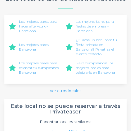
Los mejores bares para
Los mejores bares para
hacer afterwork -
fiestas de empresa -
Barcelona
Barcelona
¿Buscas un local para tu
Los mejores bares -
fiesta privada en
Barcelona
Barcelona? Privatiza el
evento perfecto
Los mejores bares para
¡Feliz cumpleaños! Los
celebrar tu cumpleaños -
mejores locales para
Barcelona
celebrarlo en Barcelona
Ver otros locales
Este local no se puede reservar a través
Privateaser
Encontrar locales similares: