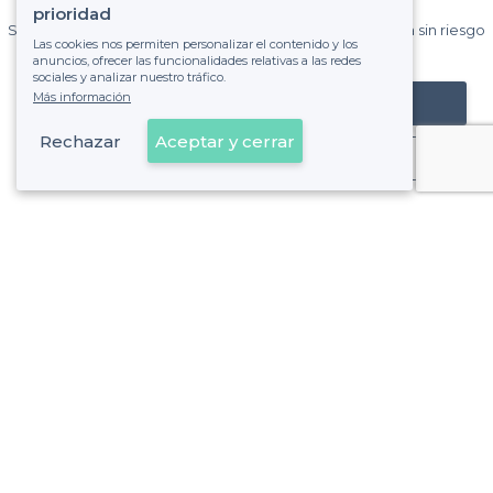
Privateaser cada mes.
prioridad
Sin comisiones y sin compromiso, pagas una cantidad fija sin riesgo
Las cookies nos permiten personalizar el contenido y los
de ver la factura.
anuncios, ofrecer las funcionalidades relativas a las redes
sociales y analizar nuestro tráfico.
Más información
Registrar mi establecimiento
Rechazar
Aceptar y cerrar
Ya es cliente
Sobre Privateaser
Privateaser en Francia
Ayuda
Registrar mi establecimiento
Política de privacidad