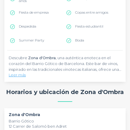
años
Fiesta de empresa
Copas entre amigos
Despedida
Fiesta estudiantil
Summer Party
Boda
Descubre
Zona d'Ombra
, una auténtica enoteca en el
corazón del Barrio Gótico de Barcelona. Este bar de vinos,
inspirado en las tradicionales vinotecas italianas, ofrece una
Leer más
selección excepcional de más de 200 vinos nacionales e
internacionales. Disfruta de catas guiadas, maridajes
exclusivos y una carta de tapas gourmet en un ambiente
Horarios y ubicación de Zona d'Ombra
acogedor con música en vivo los domingos. Especialización
en
vinos catalanes
y aperitivos al estilo veneciano.
Zona d'Ombra
Barrio Gótico
12 Carrer de Salomó ben Adret