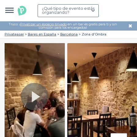
¿Qué tipo de evento estás
organizando?
Truco: ¡
Privatizar un espacio privado
en un bar es gratis para ti y sin
✖
comisión para los encargados!
Privateaser
Bares en España
Barcelona
Zona d'Ombra
Play