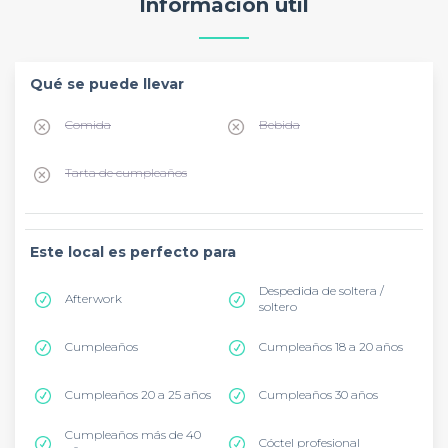
Información útil
Qué se puede llevar
Comida
Bebida
Tarta de cumpleaños
Este local es perfecto para
Despedida de soltera /
Afterwork
soltero
Cumpleaños
Cumpleaños 18 a 20 años
Cumpleaños 20 a 25 años
Cumpleaños 30 años
Cumpleaños más de 40
Cóctel profesional