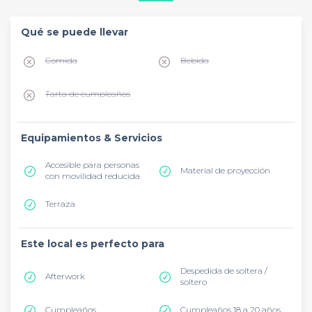
Qué se puede llevar
Comida
Bebida
Tarta de cumpleaños
Equipamientos & Servicios
Accesible para personas
Material de proyección
con movilidad reducida
Terraza
Este local es perfecto para
Despedida de soltera /
Afterwork
soltero
Cumpleaños
Cumpleaños 18 a 20 años