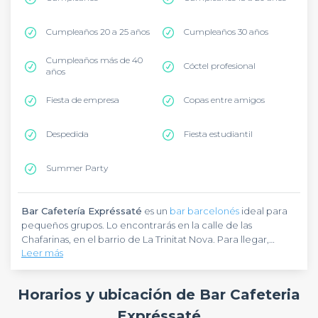
Cumpleaños 20 a 25 años
Cumpleaños 30 años
Cumpleaños más de 40
Cóctel profesional
años
Fiesta de empresa
Copas entre amigos
Despedida
Fiesta estudiantil
Summer Party
Bar Cafetería Expréssaté
es un
bar barcelonés
ideal para
pequeños grupos. Lo encontrarás en la calle de las
Chafarinas, en el barrio de La Trinitat Nova. Para llegar,
Leer más
puedes optar por las líneas 3, 4 y 11 del metro, que te dejarán
en la estación Trinitat Nova, a tan solo 200 metros.
Bar Cafetería Expréssaté
es un bar cafetería de barrio,
situado en un espacio acogedor y moderno. Te envolverá
Horarios y ubicación de Bar Cafeteria
en una atmósfera cálida y familiar, perfecta para tomar una
copa con amigos o familiares. Ya sea que vengas a
Expréssaté