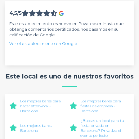
4,5/5
Este establecimiento es nuevo en Privateaser. Hasta que
obtenga comentarios certificados, nos basamos en su
calificación de Google.
Ver el establecimiento en Google
Este local es uno de nuestros favoritos
Los mejores bares para
Los mejores bares para
hacer afterwork -
fiestas de empresa -
Barcelona
Barcelona
¿Buscas un local para tu
Los mejores bares -
fiesta privada en
Barcelona
Barcelona? Privatiza el
evento perfecto