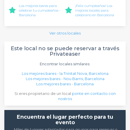
Los mejores bares para
¡Feliz cumpleaños! Los
celebrar tu cumpleaños -
mejores locales para
Barcelona
celebrarlo en Barcelona
Ver otros locales
Este local no se puede reservar a través
Privateaser
Encontrar locales similares:
Los mejores bares - la Trinitat Nova, Barcelona
Los mejores bares - Nou Barris, Barcelona
Los mejores bares - Barcelona
Si eres propietario de un local
ponte en contacto con
nostros
Encuentra el lugar perfecto para tu
evento
Miles de lugares adaptados para grupos para reservar o