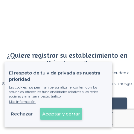
¿Quiere registrar su establecimiento en
Privateaser ?
El respeto de tu vida privada es nuestra
Gane muchos clientes entre el millón de visitantes que acuden a
Privateaser cada mes.
prioridad
Sin comisiones y sin compromiso, pagas una cantidad fija sin riesgo
Las cookies nos permiten personalizar el contenido y los
de ver la factura.
anuncios, ofrecer las funcionalidades relativas a las redes
sociales y analizar nuestro tráfico.
Más información
Registrar mi establecimiento
Rechazar
Aceptar y cerrar
Ya es cliente