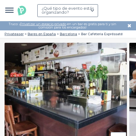
¿Qué tipo de evento estás
organizando?
Truco: ¡
Privatizar un espacio privado
en un bar es gratis para ti y sin
✖
comisión para los encargados!
Privateaser
Bares en España
Barcelona
Bar Cafeteria Expréssaté