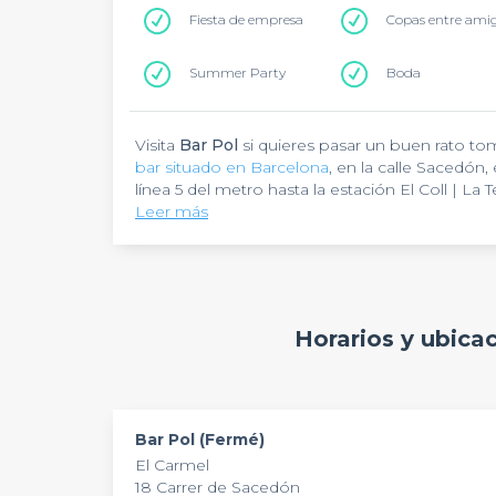
Fiesta de empresa
Copas entre ami
Summer Party
Boda
Visita
Bar Pol
si quieres pasar un buen rato to
bar situado en Barcelona
, en la calle Sacedón,
línea 5 del metro hasta la estación El Coll | La
Leer más
Bar Pol
es un bar de barrio con una decoración
acogedor y familiar, perfecto para tomar una
terraza al aire libre, ideal para relajarte, toma
una partida de billar mientras te tomas un buen
tablas de embutidos para compartir. El menú t
Bar Pol
está disponible para reservas de lunes
Horarios y ubica
especialidades.
personas, es el lugar perfecto para celebrar to
puedes organizar un cumpleaños, un brindis d
soltero/a.
Bar Pol (Fermé)
El Carmel
18 Carrer de Sacedón