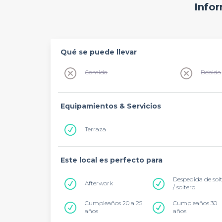
Infor
Qué se puede llevar
Comida
Bebida
Equipamientos & Servicios
Terraza
Este local es perfecto para
Despedida de sol
Afterwork
/ soltero
Cumpleaños 20 a 25
Cumpleaños 30
años
años