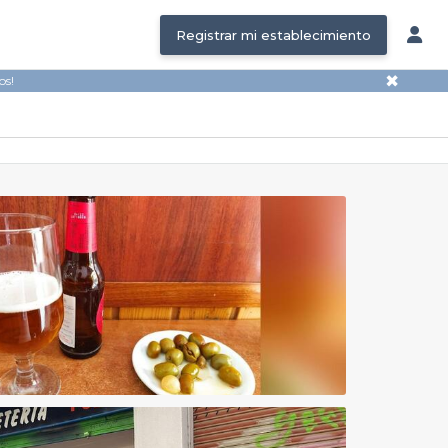
Registrar mi establecimiento
✖
os!