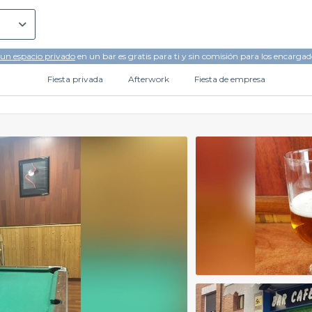
 un espacio privado
en un bar es gratis para ti y sin comisión para los encargad
Fiesta privada
Afterwork
Fiesta de empresa