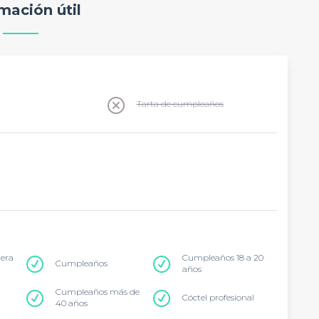
mación útil
Tarta de cumpleaños
tera
Cumpleaños 18 a 20
Cumpleaños
años
Cumpleaños más de
Cóctel profesional
40 años