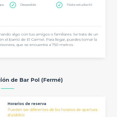
gos
Despedida
Fiesta estudiantil
mando algo con tus amigos o familiares. Se trata de un
 en el barrio de El Carmel. Para llegar, puedes tomar la
 Teixonera, que se encuentra a 750 metros.
 sencilla y agradable. Aquí te espera un ambiente
 cerveza con tus compañeros. También dispone de una
r algo y disfrutar del buen tiempo. Además, puedes jugar
 cóctel. En cuanto a la comida, sirven tapas variadas y
ambién incluye una selección de platos y
 a sábado, de 9h15 a 23h. Con capacidad para unas cien
ción de Bar Pol (Fermé)
do tipo de eventos privados y profesionales. Aquí
e despedida, un afterwork o incluso una despedida de
Horarios de reserva
Pueden ser diferentes de los horarios de apertura
al público