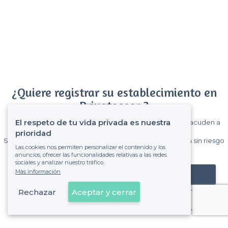
¿Quiere registrar su establecimiento en
Privateaser ?
El respeto de tu vida privada es nuestra
Gane muchos clientes entre el millón de visitantes que acuden a
Privateaser cada mes.
prioridad
Sin comisiones y sin compromiso, pagas una cantidad fija sin riesgo
Las cookies nos permiten personalizar el contenido y los
de ver la factura.
anuncios, ofrecer las funcionalidades relativas a las redes
sociales y analizar nuestro tráfico.
Más información
Registrar mi establecimiento
Rechazar
Aceptar y cerrar
Ya es cliente