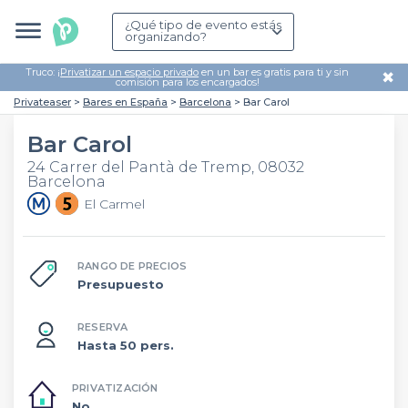
¿Qué tipo de evento estás
organizando?
Truco: ¡
Privatizar un espacio privado
en un bar es gratis para ti y sin
✖
comisión para los encargados!
Privateaser
Bares en España
Barcelona
Bar Carol
Bar Carol
24 Carrer del Pantà de Tremp, 08032
Barcelona
El Carmel
RANGO DE PRECIOS
Presupuesto
RESERVA
Hasta 50 pers.
PRIVATIZACIÓN
No