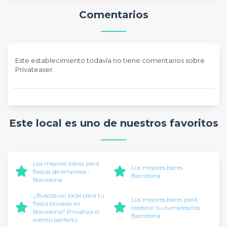
Comentarios
Este establecimiento todavía no tiene comentarios sobre
Privateaser.
Este local es uno de nuestros favoritos
Los mejores bares para
Los mejores bares -
fiestas de empresa -
Barcelona
Barcelona
¿Buscas un local para tu
Los mejores bares para
fiesta privada en
celebrar tu cumpleaños -
Barcelona? Privatiza el
Barcelona
evento perfecto