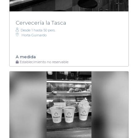
Cervecería la Tasca
Desde 1 hasta 50 pers.
Horta Guinardo
A medida
Establecimiento no reservable