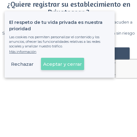
¿Quiere registrar su establecimiento en
Privateaser ?
El respeto de tu vida privada es nuestra
Gane muchos clientes entre el millón de visitantes que acuden a
Privateaser cada mes.
prioridad
Sin comisiones y sin compromiso, pagas una cantidad fija sin riesgo
Las cookies nos permiten personalizar el contenido y los
de ver la factura.
anuncios, ofrecer las funcionalidades relativas a las redes
sociales y analizar nuestro tráfico.
Más información
Registrar mi establecimiento
Rechazar
Aceptar y cerrar
Ya es cliente
Sobre Privateaser
Privateaser en Francia
Ayuda