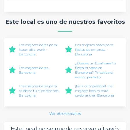
Este local es uno de nuestros favoritos
Los mejores bares para
Los mejores bares para
hacer afterwork -
fiestas de empresa -
Barcelona
Barcelona
¿Buscas un local para tu
Los mejores bares -
fiesta privada en
Barcelona
Barcelona? Privatiza el
evento perfecto
Los mejores bares para
¡Feliz cumpleaños! Los
celebrar tu cumpleaños -
mejores locales para
Barcelona
celebrarlo en Barcelona
Ver otros locales
Este local no se puede reservar a través