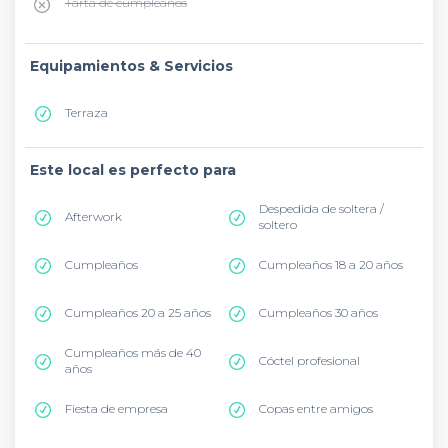
Tarta de cumpleaños
Equipamientos & Servicios
Terraza
Este local es perfecto para
Despedida de soltera /
Afterwork
soltero
Cumpleaños
Cumpleaños 18 a 20 años
Cumpleaños 20 a 25 años
Cumpleaños 30 años
Cumpleaños más de 40
Cóctel profesional
años
Fiesta de empresa
Copas entre amigos