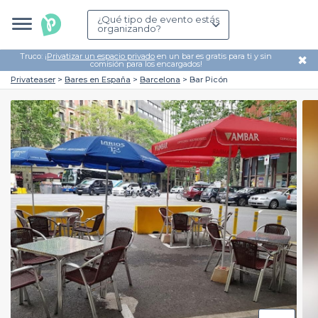
¿Qué tipo de evento estás
organizando?
Truco: ¡
Privatizar un espacio privado
en un bar es gratis para ti y sin
✖
comisión para los encargados!
Privateaser
Bares en España
Barcelona
Bar Picón