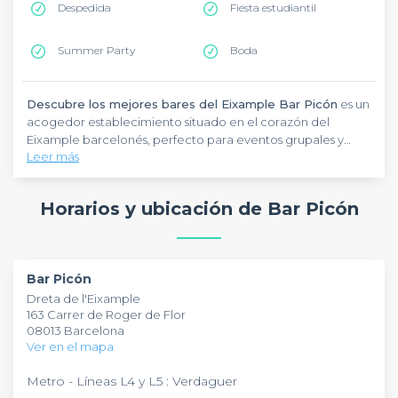
Despedida
Fiesta estudiantil
Summer Party
Boda
Descubre los mejores bares del Eixample Bar Picón
es un
acogedor establecimiento situado en el corazón del
Eixample barcelonés, perfecto para eventos grupales y
Leer más
celebraciones.
Bar Picón
destaca por su ambiente cercano
y su auténtica terraza, donde los grupos pueden disfrutar de
momentos inolvidables. Con una capacidad ideal para
Horarios y ubicación de Bar Picón
reuniones y afterworks,
Bar Picón
ofrece el espacio
perfecto para cualquier tipo de evento social, desde
cumpleaños hasta encuentros informales, manteniendo la
esencia del típico bar de barrio barcelonés.
Bar Picón
Dreta de l'Eixample
163 Carrer de Roger de Flor
08013 Barcelona
Ver en el mapa
Metro - Líneas L4 y L5 : Verdaguer