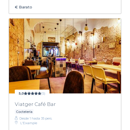
€
Barato
5,0
(5)
Viatger Café Bar
Coctelería
Desde 1 hasta 35 pers.
L'Eixample