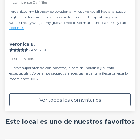
Inconfidence By Miles
I organized my birthday celebration at Miles and we all had a fantastic
night! The food and cocktails were top notch. The speakeasy space
worked really well, all my guests loved it. Selim and the team really cared
Leer más
about making the evening a success! Thank you
Veronica B.
∙ Abril 2026
Fiesta ∙ 15 pers.
Fueron súper atentos con nosotros, la comida increíble y el trato
espectacular. Volveremos seguro , si necesitas hacer una fiesta privada lo
recomiendo 100%
Ver todos los comentarios
Este local es uno de nuestros favoritos