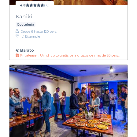
4,8
(16)
Kahiki
Coctelería
Desde 6 hasta 120 pers.
L' Eixample
€
Barato
Privateaser : Un chupito gratis para grupos de mas de 20 personas!