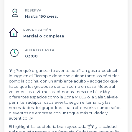
RESERVA
Hasta 150 pers.
PRIVATIZACIÓN
Parcial o completa
ABIERTO HASTA
03:00
🍹 ¿Por qué organizar tu evento aquí? Un gastro-cocktail
lounge en el Eixample donde se cuidan tanto los cócteles
como la cocina, con un ambiente adulto y acogedor que
hace que los grupos se sientan como en casa. Música al
volumen justo 🎶, mesas cómodas, mesa de billar 🎱 y
diferentes espacios como la Zona MILES o la Sala Salvaje
permiten adaptar cada evento según el tamaño y las
necesidades del grupo. Ideal para afterworks, cumpleaños
o eventos de empresa con un toque más cuidado y
auténtico. 🎉
El highlight: La coctelería bien ejecutada 🍸🍹 y la calidad
del producto marcan la diferencia. Cada trago acompaña