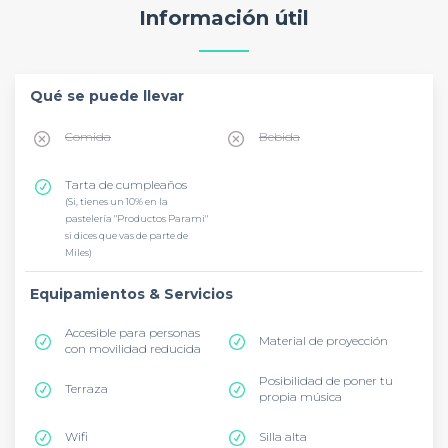
Información útil
Qué se puede llevar
Comida
Bebida
Tarta de cumpleaños
(Si, tienes un 10% en la
pastelería "Productos Parami"
si dices que vas de parte de
Miles)
Equipamientos & Servicios
Accesible para personas
Material de proyección
con movilidad reducida
Posibilidad de poner tu
Terraza
propia música
Wifi
Silla alta