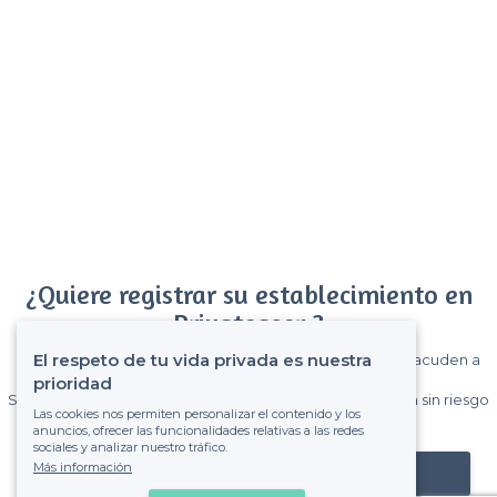
¿Quiere registrar su establecimiento en
Privateaser ?
El respeto de tu vida privada es nuestra
Gane muchos clientes entre el millón de visitantes que acuden a
Privateaser cada mes.
prioridad
Sin comisiones y sin compromiso, pagas una cantidad fija sin riesgo
Las cookies nos permiten personalizar el contenido y los
de ver la factura.
anuncios, ofrecer las funcionalidades relativas a las redes
sociales y analizar nuestro tráfico.
Más información
Registrar mi establecimiento