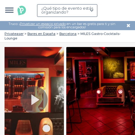
¿Qué tipo de evento estás
organizando?
Truco: ¡
Privatizar un espacio privado
en un bar es gratis para ti y sin
✖
comisión para los encargados!
Privateaser
Bares en España
Barcelona
MILES Gastro-Cocktails-
Lounge
Play