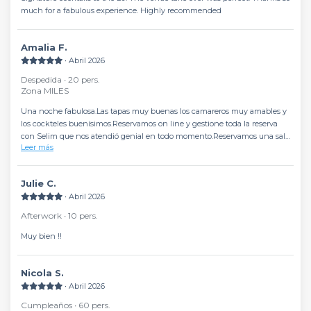
much for a fabulous experience. Highly recommended
Amalia F.
∙ Abril 2026
Despedida ∙ 20 pers.
Zona MILES
Una noche fabulosa.Las tapas muy buenas los camareros muy amables y
los cockteles buenísimos.Reservamos on line y gestione toda la reserva
con Selim que nos atendió genial en todo momento.Reservamos una sala
Leer más
privada y la verdad es que estuvimos de lujo.Un lugar para ir con amigos a
tomar unas cervezas o cócteles tienen billar y el espacio es precioso y
acogedor.Volveremos sin duda.
Julie C.
∙ Abril 2026
Afterwork ∙ 10 pers.
Muy bien !!
Nicola S.
∙ Abril 2026
Cumpleaños ∙ 60 pers.