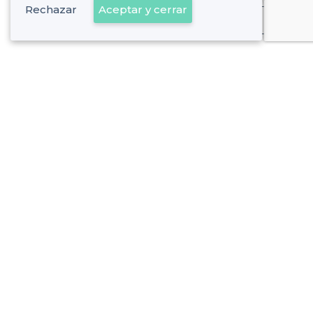
Rechazar
Aceptar y cerrar
Ya es cliente
Sobre Privateaser
Privateaser en Francia
Ayuda
Registrar mi establecimiento
Política de privacidad
Condiciones generales de uso
Contáctenos
contacto@privateaser.es