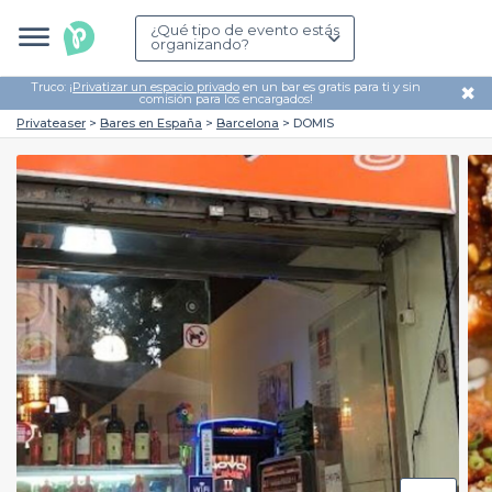
¿Qué tipo de evento estás
organizando?
Truco: ¡
Privatizar un espacio privado
en un bar es gratis para ti y sin
✖
comisión para los encargados!
Privateaser
Bares en España
Barcelona
DOMIS