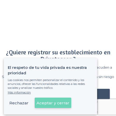
¿Quiere registrar su establecimiento en
Privateaser ?
El respeto de tu vida privada es nuestra
Gane muchos clientes entre el millón de visitantes que acuden a
Privateaser cada mes.
prioridad
Sin comisiones y sin compromiso, pagas una cantidad fija sin riesgo
Las cookies nos permiten personalizar el contenido y los
de ver la factura.
anuncios, ofrecer las funcionalidades relativas a las redes
sociales y analizar nuestro tráfico.
Más información
Registrar mi establecimiento
Rechazar
Aceptar y cerrar
Ya es cliente