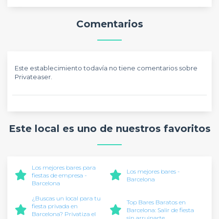
Comentarios
Este establecimiento todavía no tiene comentarios sobre
Privateaser.
Este local es uno de nuestros favoritos
Los mejores bares para
Los mejores bares -
fiestas de empresa -
Barcelona
Barcelona
¿Buscas un local para tu
Top Bares Baratos en
fiesta privada en
Barcelona: Salir de fiesta
Barcelona? Privatiza el
sin arruinarte