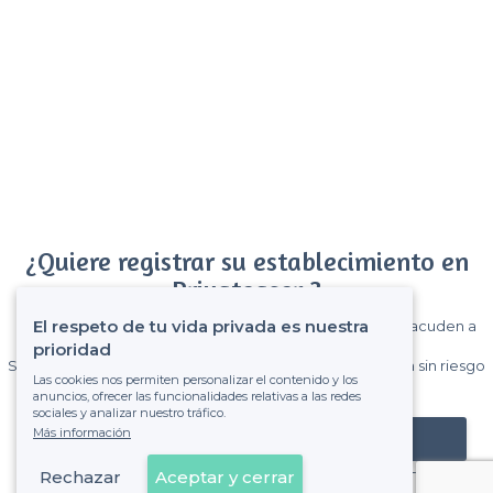
¿Quiere registrar su establecimiento en
Privateaser ?
El respeto de tu vida privada es nuestra
Gane muchos clientes entre el millón de visitantes que acuden a
Privateaser cada mes.
prioridad
Sin comisiones y sin compromiso, pagas una cantidad fija sin riesgo
Las cookies nos permiten personalizar el contenido y los
de ver la factura.
anuncios, ofrecer las funcionalidades relativas a las redes
sociales y analizar nuestro tráfico.
Más información
Registrar mi establecimiento
Rechazar
Aceptar y cerrar