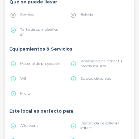
Qué se puede llevar
Comida
Bebida
Tarta de cumpleaños
(Sí)
Equipamientos & Servicios
Posibilidad de poner tu
Material de proyección
propia música
Wifi
Equipo de sonido
Micro
Este local es perfecto para
Despedida de soltera /
Afterwork
soltero