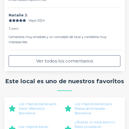
Natalie J.
∙ Mayo 2024
3 pers.
Camareros muy amables y un concepto de local y cocteleria muy
interesantes
Ver todos los comentarios
Este local es uno de nuestros favoritos
Los mejores bares para
Los mejores bares para
hacer afterwork -
fiestas de empresa -
Barcelona
Barcelona
¿Buscas un local para tu
Los mejores bares -
fiesta privada en