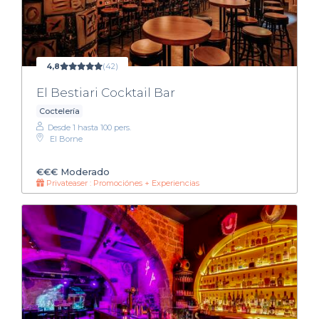
4,8
(42)
El Bestiari Cocktail Bar
Coctelería
Desde 1 hasta 100 pers.
El Borne
€€€
Moderado
Privateaser : Promociónes + Experiencias