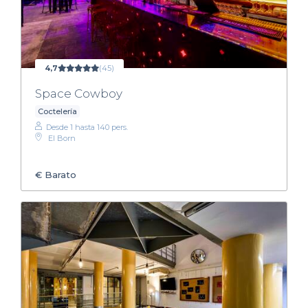
4,7
(45)
Space Cowboy
Coctelería
Desde 1 hasta 140 pers.
El Born
€
Barato