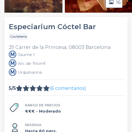
16
Video
Especiarium Cóctel Bar
Coctelería
29 Carrer de la Princesa, 08003 Barcelona
Jaume 1
Arc de Triomf
Urquinaona
5/5
(6 comentarios)
RANGO DE PRECIOS
€€€
- Moderado
RESERVA
Hasta 60 pers.