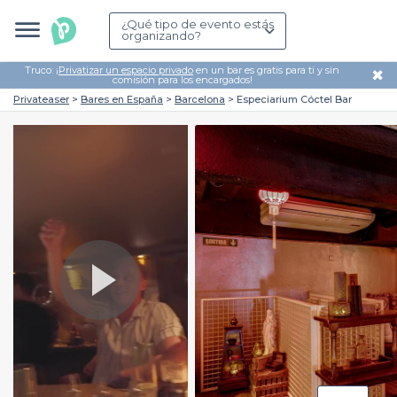
¿Qué tipo de evento estás
organizando?
Truco: ¡
Privatizar un espacio privado
en un bar es gratis para ti y sin
✖
comisión para los encargados!
Privateaser
Bares en España
Barcelona
Especiarium Cóctel Bar
Play