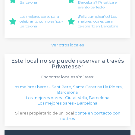
Barcelona
Barcelona? Privatiza el
evento perfecto
Los mejores bares para
¡Feliz cumpleaños! Los
celebrar tu cumpleaños -
mejores locales para
Barcelona
celebrarlo en Barcelona
Ver otros locales
Este local no se puede reservar a través
Privateaser
Encontrar locales similares:
Los mejores bares - Sant Pere, Santa Caterina i la Ribera,
Barcelona
Los mejores bares - Ciutat Vella, Barcelona
Los mejores bares - Barcelona
Si eres propietario de un local
ponte en contacto con
nostros