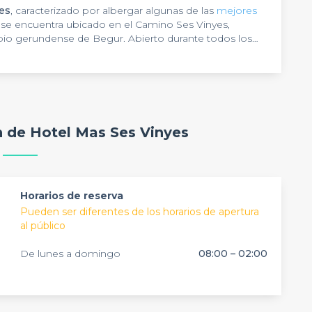
es
, caracterizado por albergar algunas de las
mejores
se encuentra ubicado en el Camino Ses Vinyes,
pio gerundense de Begur. Abierto durante todos los
 único.
uniones de trabajo
y eventos empresariales dentro del
on una magnífica
sala para celebraciones
, con acceso a
ad para
80 personas
. Por supuesto, no le falta un solo
o
, para que el acontecimiento profesional sea todo un
oces, internet… y el
bullicio de la capital, lo mejor es el Hotel Mas ses
mayor confort
para los invitados es
n de Hotel Mas Ses Vinyes
 el que se encuentra es único, rodeado de
o y nuestro equipo de especialistas de
Privateaser
naturaleza
se
,
rencias de otros espacios como éste de forma
gratuita
.
balcones o terrazas para que disfrutes de una
hermosa
Horarios de reserva
Pueden ser diferentes de los horarios de apertura
al público
De lunes a domingo
08:00 – 02:00