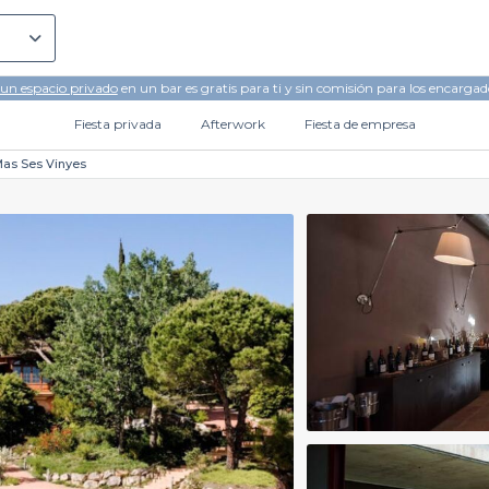
 un espacio privado
en un bar es gratis para ti y sin comisión para los encargad
Fiesta privada
Afterwork
Fiesta de empresa
Mas Ses Vinyes