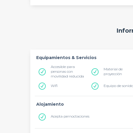
Infor
Equipamientos & Servicios
Accesible para
Material de
personas con
proyección
movilidad reducida
Wifi
Equipo de sonid
Alojamiento
Acepta pernoctaciones