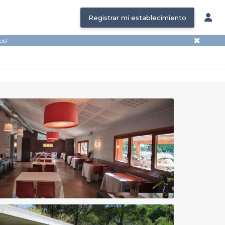
Registrar mi establecimiento
✖
os!