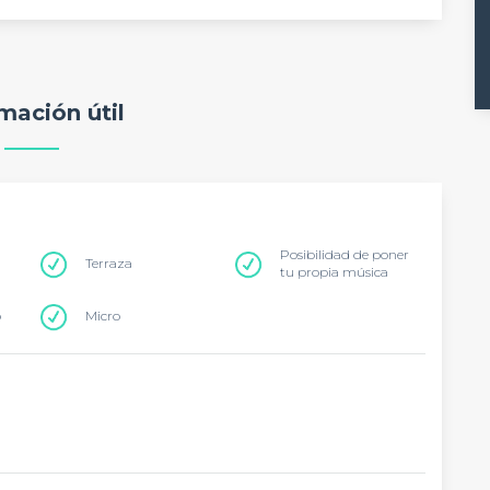
mación útil
Posibilidad de poner
Terraza
tu propia música
o
Micro