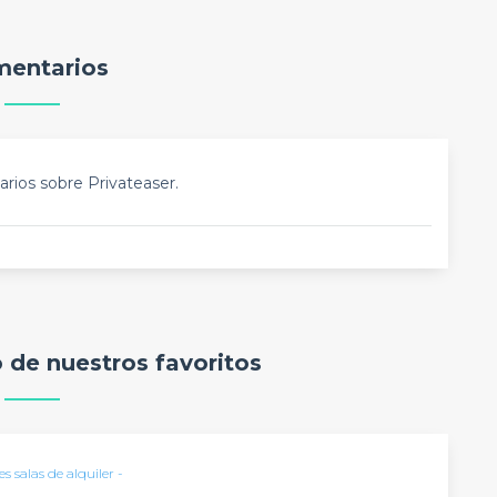
entarios
rios sobre Privateaser.
o de nuestros favoritos
s salas de alquiler -