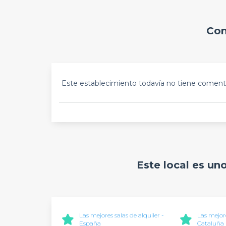
Com
Este establecimiento todavía no tiene comenta
Este local es un
Las mejores salas de alquiler -
Las mejore
España
Cataluña