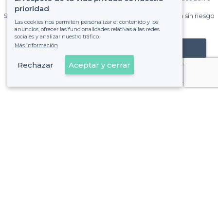
Privateaser cada mes.
prioridad
Sin comisiones y sin compromiso, pagas una cantidad fija sin riesgo
Las cookies nos permiten personalizar el contenido y los
de ver la factura.
anuncios, ofrecer las funcionalidades relativas a las redes
sociales y analizar nuestro tráfico.
Más información
Registrar mi establecimiento
Rechazar
Aceptar y cerrar
Ya es cliente
Vizcaya - Alrededores
>
Las mejores salas de alquiler en rooftops - Bilbao
Vizcaya - Tipos de locales