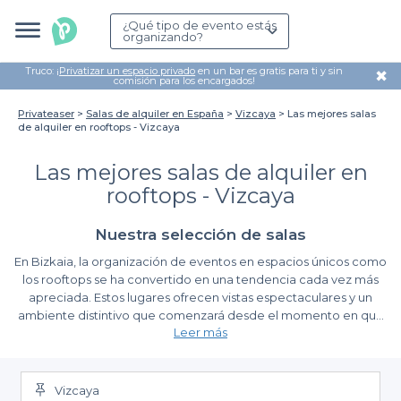
¿Qué tipo de evento estás
organizando?
Truco: ¡
Privatizar un espacio privado
en un bar es gratis para ti y sin
✖
comisión para los encargados!
Privateaser
Salas de alquiler en España
Vizcaya
Las mejores salas
de alquiler en rooftops - Vizcaya
Las mejores salas de alquiler en
rooftops - Vizcaya
Nuestra selección de salas
En Bizkaia, la organización de eventos en espacios únicos como
los rooftops se ha convertido en una tendencia cada vez más
apreciada. Estos lugares ofrecen vistas espectaculares y un
ambiente distintivo que comenzará desde el momento en que
Leer más
tus invitados crucen la puerta. Organizar una celebración en un
rooftop no solo transforma cualquier encuentro en una
Ventajas de utilizar Privateaser para alquilar salas de
experiencia inolvidable, sino que también permite disfrutar del
rooftops
aire fresco de un entorno urbano vibrante. Sin duda, un toque
Vizcaya