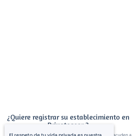
¿Quiere registrar su establecimiento en
Privateaser ?
El respeto de tu vida privada es nuestra
Gane muchos clientes entre el millón de visitantes que acuden a