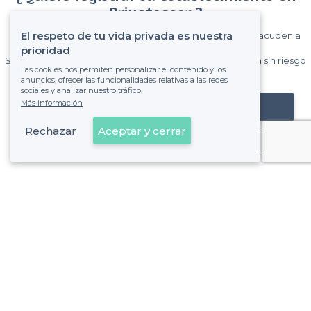
Privateaser ?
El respeto de tu vida privada es nuestra
Gane muchos clientes entre el millón de visitantes que acuden a
Privateaser cada mes.
prioridad
Sin comisiones y sin compromiso, pagas una cantidad fija sin riesgo
Las cookies nos permiten personalizar el contenido y los
de ver la factura.
anuncios, ofrecer las funcionalidades relativas a las redes
sociales y analizar nuestro tráfico.
Más información
Registrar mi establecimiento
Rechazar
Aceptar y cerrar
Ya es cliente
el Prat de Llobregat - Tipos de locales
<
Las mejores salas de alquiler - el Prat de Llobregat
Las mejores salas de alquiler con estilo - el Prat de Llobre