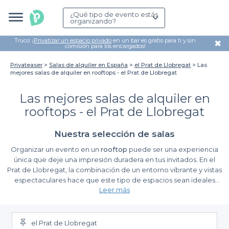
¿Qué tipo de evento estás
organizando?
Truco: ¡
Privatizar un espacio privado
en un bar es gratis para ti y sin
✖
comisión para los encargados!
Privateaser
Salas de alquiler en España
el Prat de Llobregat
Las
mejores salas de alquiler en rooftops - el Prat de Llobregat
Las mejores salas de alquiler en
rooftops - el Prat de Llobregat
Nuestra selección de salas
Organizar un evento en un
rooftop
puede ser una experiencia
única que deje una impresión duradera en tus invitados. En el
Prat de Llobregat, la combinación de un entorno vibrante y vistas
espectaculares hace que este tipo de espacios sean ideales
Leer más
para cualquier celebración, desde fiestas privadas hasta
reuniones corporativas. Aquí, no solo disfrutarás de un ambiente
La facilidad de reservar a través de Privateaser
agradable, sino que también podrás aprovechar la atmósfera
distendida que uno de estos maravillosos espacios al aire libre
el Prat de Llobregat
Utilizando
Privateaser
, encontramos y reservamos para ti las