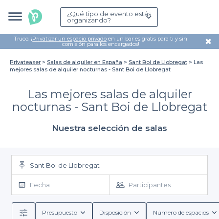
¿Qué tipo de evento estás
organizando?
Truco: ¡
Privatizar un espacio privado
en un bar es gratis para ti y sin
✖
comisión para los encargados!
Privateaser
Salas de alquiler en España
Sant Boi de Llobregat
Las
mejores salas de alquiler nocturnas - Sant Boi de Llobregat
Las mejores salas de alquiler
nocturnas - Sant Boi de Llobregat
Nuestra selección de salas
Sant Boi de Llobregat
Fecha
Participantes
Presupuesto
Disposición
Número de espacios