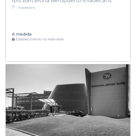
Ibis Barcelona Aeropuerto Viladecans
Viladecans
A medida
Establecimiento no reservable