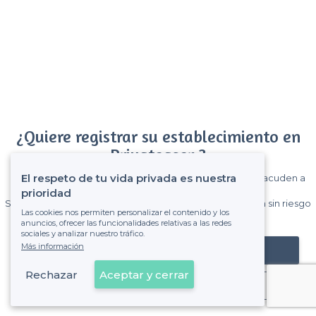
¿Quiere registrar su establecimiento en
Privateaser ?
El respeto de tu vida privada es nuestra
Gane muchos clientes entre el millón de visitantes que acuden a
Privateaser cada mes.
prioridad
Sin comisiones y sin compromiso, pagas una cantidad fija sin riesgo
Las cookies nos permiten personalizar el contenido y los
de ver la factura.
anuncios, ofrecer las funcionalidades relativas a las redes
sociales y analizar nuestro tráfico.
Más información
Registrar mi establecimiento
Rechazar
Aceptar y cerrar
Ya es cliente