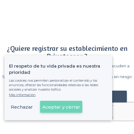
¿Quiere registrar su establecimiento en
Privateaser ?
El respeto de tu vida privada es nuestra
Gane muchos clientes entre el millón de visitantes que acuden a
Privateaser cada mes.
prioridad
Sin comisiones y sin compromiso, pagas una cantidad fija sin riesgo
Las cookies nos permiten personalizar el contenido y los
de ver la factura.
anuncios, ofrecer las funcionalidades relativas a las redes
sociales y analizar nuestro tráfico.
Más información
Registrar mi establecimiento
Rechazar
Aceptar y cerrar
Ya es cliente