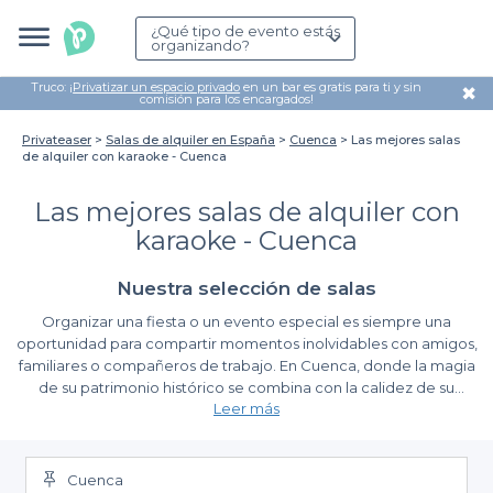
¿Qué tipo de evento estás
organizando?
Truco: ¡
Privatizar un espacio privado
en un bar es gratis para ti y sin
✖
comisión para los encargados!
Privateaser
Salas de alquiler en España
Cuenca
Las mejores salas
de alquiler con karaoke - Cuenca
Las mejores salas de alquiler con
karaoke - Cuenca
Nuestra selección de salas
Organizar una fiesta o un evento especial es siempre una
oportunidad para compartir momentos inolvidables con amigos,
familiares o compañeros de trabajo. En Cuenca, donde la magia
de su patrimonio histórico se combina con la calidez de su
Leer más
gente, contar con un espacio adecuado para celebrar es
fundamental. ¿Qué mejor manera de animar cualquier reunión
Ventajas de elegir Privateaser para tu reserva
que con una sesión de karaoke? Con Privateaser, tienes acceso
a las mejores salas de alquiler con karaoke en esta encantadora
Cuenca
Al utilizar nuestra plataforma, te beneficiarás de una experiencia