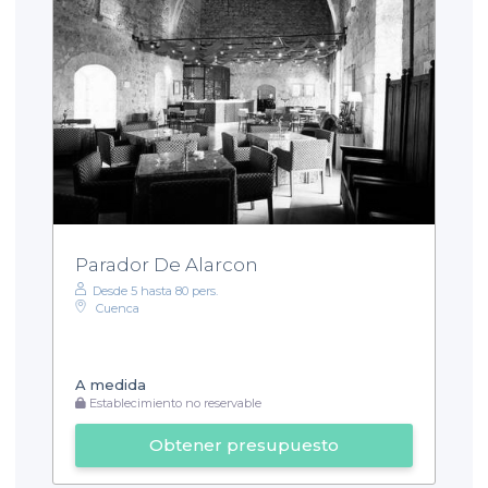
Parador De Alarcon
Desde 5 hasta 80 pers.
Cuenca
A medida
Establecimiento no reservable
Obtener presupuesto