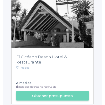
El Océano Beach Hotel &
Restaurante
Málaga
A medida
Establecimiento no reservable
Obtener presupuesto