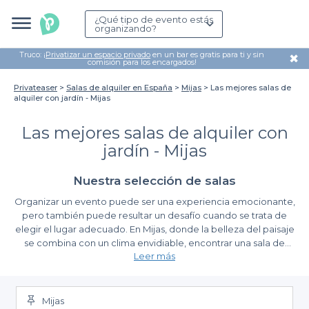
¿Qué tipo de evento estás
organizando?
Truco: ¡
Privatizar un espacio privado
en un bar es gratis para ti y sin
✖
comisión para los encargados!
Privateaser
Salas de alquiler en España
Mijas
Las mejores salas de
alquiler con jardín - Mijas
Las mejores salas de alquiler con
jardín - Mijas
Nuestra selección de salas
Organizar un evento puede ser una experiencia emocionante,
pero también puede resultar un desafío cuando se trata de
elegir el lugar adecuado. En Mijas, donde la belleza del paisaje
se combina con un clima envidiable, encontrar una sala de
Leer más
alquiler con jardín puede transformar tu evento en una
celebración inolvidable. Desde bodas al aire libre hasta
Ventajas de elegir Privateaser para tu búsqueda
reuniones corporativas, los jardines brindan un entorno único y
relajante que garantiza un ambiente memorable para todos los
Mijas
Utilizar la plataforma de Privateaser para reservar salas con