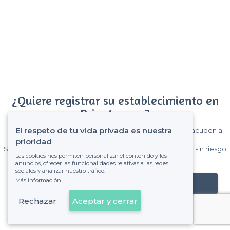
¿Quiere registrar su establecimiento en
Privateaser ?
El respeto de tu vida privada es nuestra
Gane muchos clientes entre el millón de visitantes que acuden a
Privateaser cada mes.
prioridad
Sin comisiones y sin compromiso, pagas una cantidad fija sin riesgo
Las cookies nos permiten personalizar el contenido y los
de ver la factura.
anuncios, ofrecer las funcionalidades relativas a las redes
sociales y analizar nuestro tráfico.
Más información
Registrar mi establecimiento
Rechazar
Aceptar y cerrar
Ya es cliente