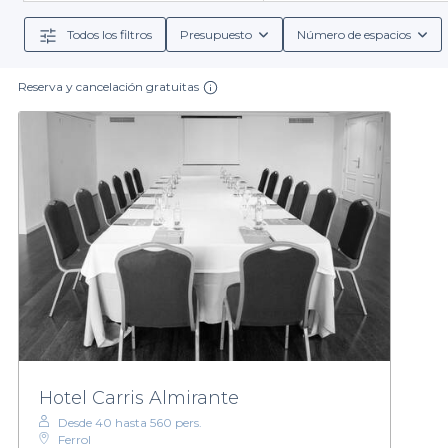
lo q
Todos los filtros
Presupuesto
Número de espacios
Además, en nuestra plataforma podrás explorar difere
la región o opciones más innovadoras. También enco
Reserva y cancelación gratuitas
Con el amplio abanico de salas disponibles en Ferrol,
a diferentes tipos d
La planificación de un evento puede ser abrumadora,
adecúe a tus necesidades es más fácil que nunca. N
Hotel Carris Almirante
Desde 40 hasta 560 pers.
Ferrol