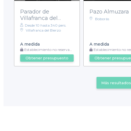
Parador de
Pazo Almuzara
Villafranca del
Boborás
Bierzo
Desde 10 hasta 340 pers.
Villafranca del Bierzo
A medida
A medida
Establecimiento no reservable
Establecimiento no reser
Obtener presupuesto
Obtener presupue
Más resultados