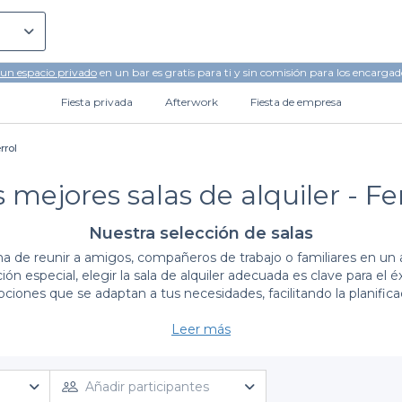
 un espacio privado
en un bar es gratis para ti y sin comisión para los encargad
Fiesta privada
Afterwork
Fiesta de empresa
rrol
 mejores salas de alquiler - Fe
Nuestra selección de salas
a de reunir a amigos, compañeros de trabajo o familiares en un
n especial, elegir la sala de alquiler adecuada es clave para el é
iones que se adaptan a tus necesidades, facilitando la planifica
Leer más
La simplicidad en la reserva de espacios
cillo y ágil. Hemos seleccionado para ti las mejores
salas de alqu
nes hasta salas amplias para grandes eventos. Cada espacio vi
Añadir participantes