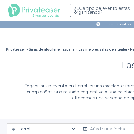
¿Qué tipo de evento estás
organizando?
Truco: ¡
Privatizar
Privateaser
Salas de alquiler en España
Las mejores salas de alquiler - Fe
Las
Organizar un evento en Ferrol es una excelente form
cumpleaños, una reunión corporativa o una celebració
ofrecemos una variedad de opc
Utilizar la plataforma de Privateaser es un proceso sen
Ferrol
que van desde opciones íntimas para pequeñas reunio
Añadir una fecha