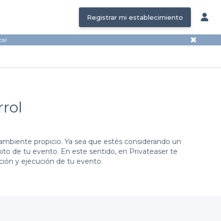
Registrar mi establecimiento
✖
os!
rrol
 ambiente propicio. Ya sea que estés considerando un
xito de tu evento. En este sentido, en Privateaser te
ción y ejecución de tu evento.
iler en Ferrol
, donde encontrarás variedad de espacios
ene acompañado de condiciones detalladas de reserva,