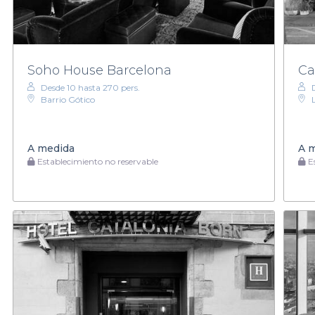
Soho House Barcelona
Ca
Desde 10 hasta 270 pers.
Barrio Gótico
A medida
A 
Establecimiento no reservable
Es