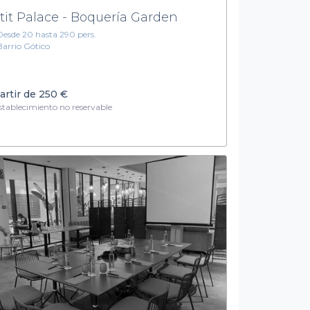
tit Palace - Boquería Garden
Desde 20 hasta 290 pers.
Barrio Gótico
artir de
250 €
tablecimiento no reservable