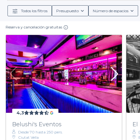
elegante p
Todos los filtros
Presupuesto
Número de espacios
Además, al reservar a través de Privateaser, tienes ac
comidas. Desde cócteles sofisticados hasta aperitiv
Reserva y cancelación gratuitas
No pierdas la oportunidad de celebrar tu próximo eve
intuitivo y eficiente, permitiéndote concentrarte en 
descubre el lugar ideal que hará de tu e
4,3
Belushi's Eventos
El
Desde 70 hasta 250 pers.
Ciutat Vella