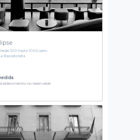
lipse
Desde 100 hasta 1000 pers.
La Barceloneta
medida
tablecimiento no reservable