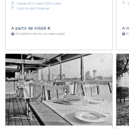
Desde 600 hasta 1500 pers.
Distrito del Ensanxe
A partir de
41666 €
A 
Establecimiento no reservable
Es