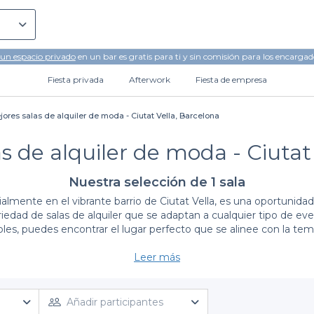
 un espacio privado
en un bar es gratis para ti y sin comisión para los encargad
Fiesta privada
Afterwork
Fiesta de empresa
jores salas de alquiler de moda - Ciutat Vella, Barcelona
s de alquiler de moda - Ciutat
Nuestra selección de 1 sala
lmente en el vibrante barrio de Ciutat Vella, es una oportunidad 
riedad de salas de alquiler que se adaptan a cualquier tipo de e
ibles, puedes encontrar el lugar perfecto que se alinee con la temá
Leer más
Ventajas de utilizar Privateaser para tus reservas
úsqueda y reserva de espacios en Ciutat Vella. Nuestra platafor
tractivo. Ofrecemos opciones para todos los gustos, asegurando q
Añadir participantes