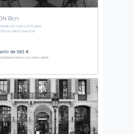
ON Bcn
Desde 40 hasta 300 pers.
Distrito del Ensanche
artir de
583 €
tablecimiento no reservable