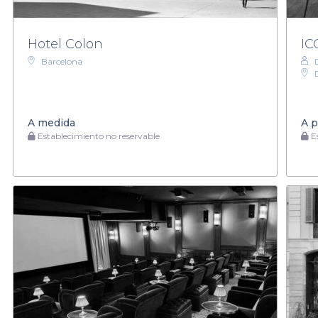
Hotel Colon
IC
Barcelona
A medida
A p
Establecimiento no reservable
Es