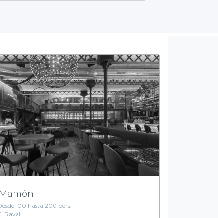
ara una reunión de trabajo o una sala festiva para una fiesta de 
ceso a
condiciones de reserva detalladas
, así como a menús gru
os gourmet, las salas que encuentras en nuestra plataforma está
satisfactoria a tus invitados.
Tu próximo evento en Ciutat Vella te espera
nto en uno de los barrios más emblemáticos de Barcelona. Con Pri
disfrutar del evento y atender a tus invitados. Explora nuestra se
vento un verdadero éxito. Visita nuestra plataforma y da el prime
 Mamón
Desde 100 hasta 200 pers.
El Raval