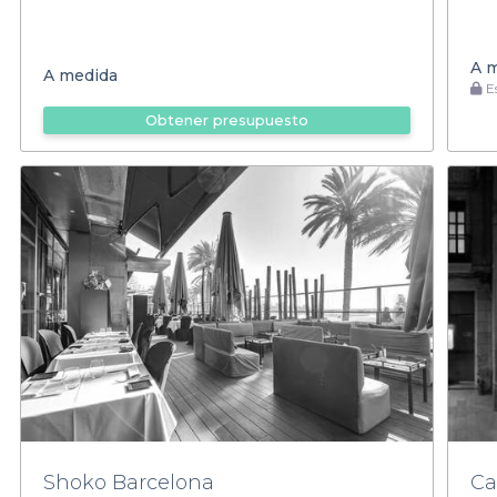
A 
A medida
Es
Obtener presupuesto
Shoko Barcelona
Ca