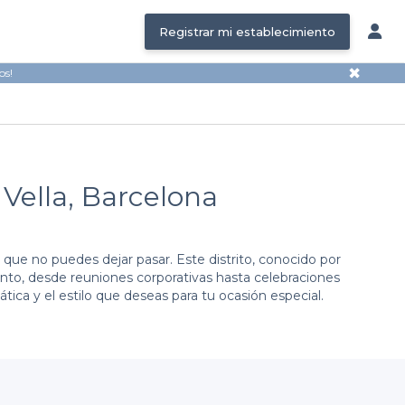
Registrar mi establecimiento
✖
os!
 Vella, Barcelona
que no puedes dejar pasar. Este distrito, conocido por
vento, desde reuniones corporativas hasta celebraciones
tica y el estilo que deseas para tu ocasión especial.
ma presenta una amplia variedad de
salas de alquiler de
ue encuentres el ambiente ideal, ya sea un espacio