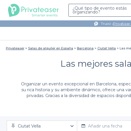
¿Qué tipo de evento estás
organizando?
Truco: ¡
Privatizar
Privateaser
Salas de alquiler en España
Barcelona
Ciutat Vella
Las me
Las mejores sala
Organizar un evento excepcional en Barcelona, especia
su rica historia y su ambiente dinámico, ofrece una va
privadas. Gracias a la diversidad de espacios dispon
Al utilizar
Privateaser
, simplificamos el proceso de b
Ciutat Vella
moda
, cada una con su propio carácter único y a
Añadir una fecha