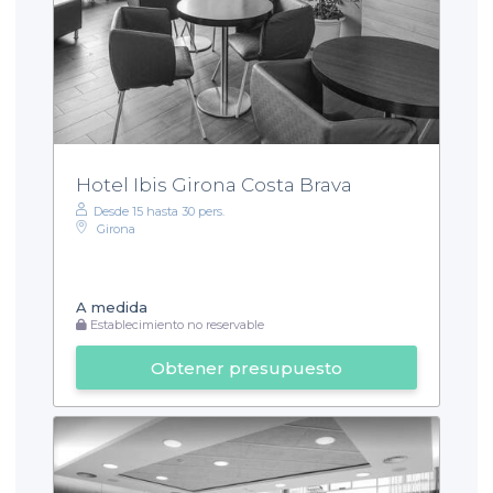
Hotel Ibis Girona Costa Brava
Desde 15 hasta 30 pers.
Girona
A medida
Establecimiento no reservable
Obtener presupuesto