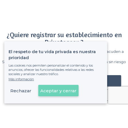
¿Quiere registrar su establecimiento en
Privateaser ?
El respeto de tu vida privada es nuestra
Gane muchos clientes entre el millón de visitantes que acuden a
Privateaser cada mes.
prioridad
Sin comisiones y sin compromiso, pagas una cantidad fija sin riesgo
Las cookies nos permiten personalizar el contenido y los
de ver la factura.
anuncios, ofrecer las funcionalidades relativas a las redes
sociales y analizar nuestro tráfico.
Más información
Registrar mi establecimiento
Rechazar
Aceptar y cerrar
Ya es cliente
Gerona - Tipos de locales