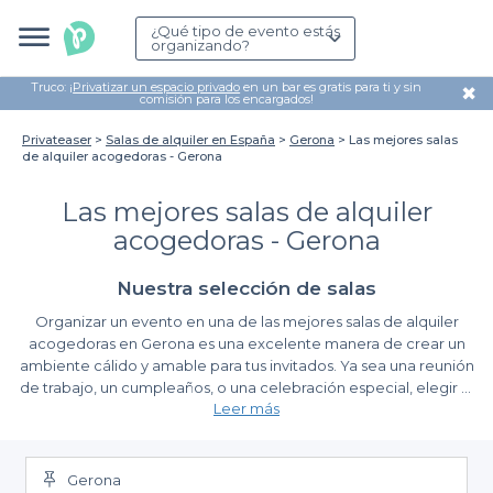
¿Qué tipo de evento estás
organizando?
Truco: ¡
Privatizar un espacio privado
en un bar es gratis para ti y sin
✖
comisión para los encargados!
Privateaser
Salas de alquiler en España
Gerona
Las mejores salas
de alquiler acogedoras - Gerona
Las mejores salas de alquiler
acogedoras - Gerona
Nuestra selección de salas
Organizar un evento en una de las mejores salas de alquiler
acogedoras en Gerona es una excelente manera de crear un
ambiente cálido y amable para tus invitados. Ya sea una reunión
de trabajo, un cumpleaños, o una celebración especial, elegir el
Leer más
lugar adecuado puede marcar la diferencia. Gerona, con su
mezcla de historia y modernidad, ofrece el telón de fondo
Facilita la planificación de tu evento
perfecto para cualquier tipo de evento.
Gerona
En Privateaser, hemos creado una plataforma que simplifica el