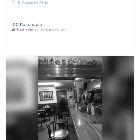
El Putxet i el Farró
€€
Razonable
Establecimiento no reservable