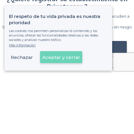
Privateaser ?
El respeto de tu vida privada es nuestra
Gane muchos clientes entre el millón de visitantes que acuden a
Privateaser cada mes.
prioridad
Sin comisiones y sin compromiso, pagas una cantidad fija sin riesgo
Las cookies nos permiten personalizar el contenido y los
de ver la factura.
anuncios, ofrecer las funcionalidades relativas a las redes
sociales y analizar nuestro tráfico.
Más información
Registrar mi establecimiento
Rechazar
Aceptar y cerrar
Ya es cliente
Vallcarca i els Penitents - Alrededores
<
Los mejores restaurantes con terraza - Gràcia, Barcelona
Vallcarca i els Penitents - Tipos de locales
<
Los mejores restaurantes para grupos - Vallcarca i els Penitents, Barcelona
Los mejores restaurantes de moda - Vallcarca i els Penite