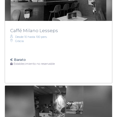
Caffé Milano Lesseps
Desde 10 hasta 100 pers.
Gràcia
€
Barato
Establecimiento no reservable