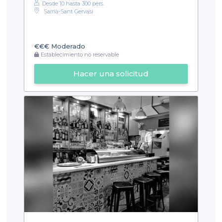
Desde 10 hasta 300 pers.
Sarrià-Sant Gervasi
€€€
Moderado
Establecimiento no reservable
Hacer una solicitud