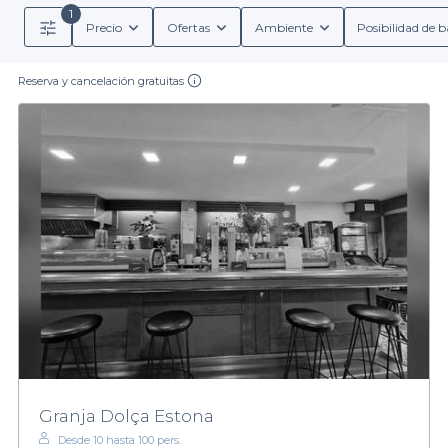
1
Precio
Ofertas
Ambiente
Posibilidad de b
Reserva y cancelación gratuitas
Granja Dolça Estona
Desde 10 hasta 100 pers.