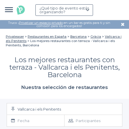
¿Qué tipo de evento estás
organizando?
Truco: ¡
Privatizar un espacio privado
en un bar es gratis para ti y sin
✖
comisión para los encargados!
Privateaser
Restaurantes en España
Barcelona
Gràcia
Vallcarca i
els Penitents
Los mejores restaurantes con terraza - Vallcarca i els
Penitents, Barcelona
Los mejores restaurantes con
terraza - Vallcarca i els Penitents,
Barcelona
Nuestra selección de restaurantes
Vallcarca i els Penitents
Fecha
Participantes