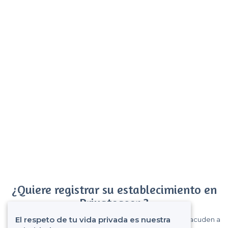
¿Quiere registrar su establecimiento en
Privateaser ?
El respeto de tu vida privada es nuestra
Gane muchos clientes entre el millón de visitantes que acuden a