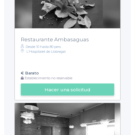
Restaurante Ambasaguas
Desde 10 hasta 80 pers.
L'Hospitalet de Llobregat
€
Barato
Establecimiento no reservable
Hacer una solicitud