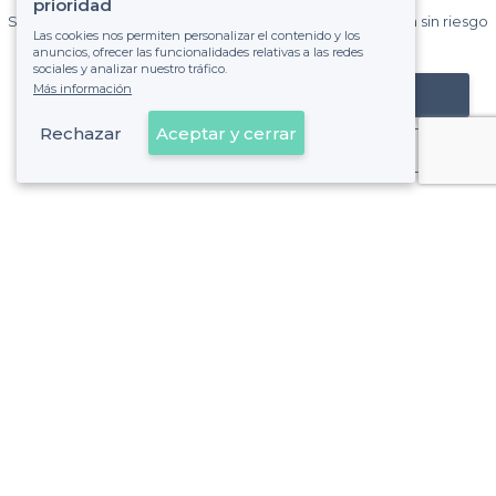
Privateaser cada mes.
prioridad
Sin comisiones y sin compromiso, pagas una cantidad fija sin riesgo
Las cookies nos permiten personalizar el contenido y los
de ver la factura.
anuncios, ofrecer las funcionalidades relativas a las redes
sociales y analizar nuestro tráfico.
Más información
Registrar mi establecimiento
Rechazar
Aceptar y cerrar
Ya es cliente
Sant Boi de Llobregat - Tipos de locales
<
Los mejores restaurantes para grupos - Sant Boi de Llobregat
Sobre Privateaser
Privateaser en Francia
Ayuda
Registrar mi establecimiento