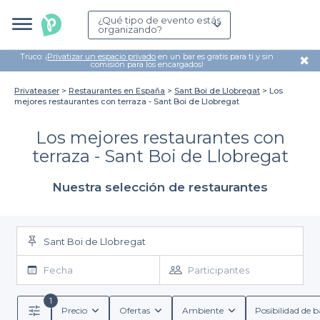
¿Qué tipo de evento estás
organizando?
Truco: ¡
Privatizar un espacio privado
en un bar es gratis para ti y sin
✖
comisión para los encargados!
Privateaser
Restaurantes en España
Sant Boi de Llobregat
Los
mejores restaurantes con terraza - Sant Boi de Llobregat
Los mejores restaurantes con
terraza - Sant Boi de Llobregat
Nuestra selección de restaurantes
Sant Boi de Llobregat
Fecha
Participantes
1
Precio
Ofertas
Ambiente
Posibilidad de b