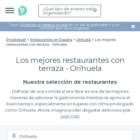
¿Qué tipo de evento estás
organizando?
Truco: ¡
Privatizar un espacio privado
en un bar es gratis para ti y sin
✖
comisión para los encargados!
Privateaser
Restaurantes en España
Orihuela
Los mejores
restaurantes con terraza - Orihuela
Los mejores restaurantes con
terraza - Orihuela
Nuestra selección de restaurantes
Disfrutar de una comida al aire libre es una de las mejores
maneras de saborear la gastronomía mientras se aprecia el
buen tiempo, especialmente en lugares con clima privilegiado
como Orihuela. Ahora, imagina poder degustar deliciosos platos
Leer más
rodeado de un ambiente vibrante y acogedor. Organizar un
evento en uno de los mejores restaurantes con terraza en este
La facilidad de reservar con Privateaser
encantador rincón de la Costa Blanca se convierte en una
experiencia memorable.
Orihuela
En Privateaser, simplificamos el proceso de planificación de tu