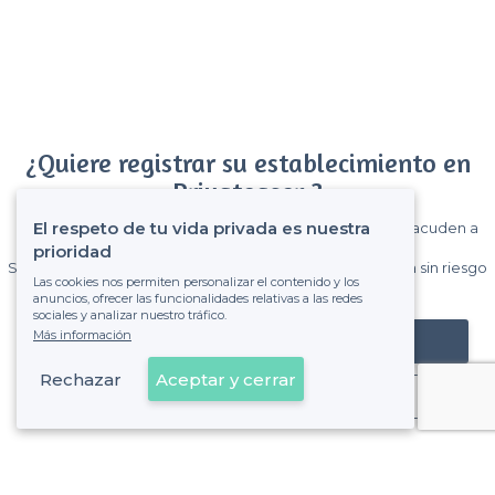
¿Quiere registrar su establecimiento en
Privateaser ?
El respeto de tu vida privada es nuestra
Gane muchos clientes entre el millón de visitantes que acuden a
Privateaser cada mes.
prioridad
Sin comisiones y sin compromiso, pagas una cantidad fija sin riesgo
Las cookies nos permiten personalizar el contenido y los
de ver la factura.
anuncios, ofrecer las funcionalidades relativas a las redes
sociales y analizar nuestro tráfico.
Más información
Registrar mi establecimiento
Rechazar
Aceptar y cerrar
Ya es cliente