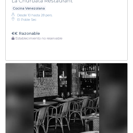
La Churuata Restaurant
Cocina Venezolana
Desde 10 hasta 28 pers.
El Poble Sec
€€
Razonable
Establecimiento no reservable