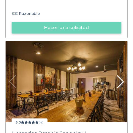
€€
Razonable
Hacer una solicitud
5,0
(4)