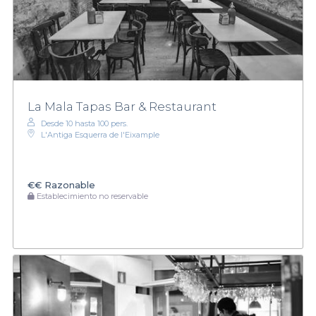
La Mala Tapas Bar & Restaurant
Desde 10 hasta 100 pers.
L'Antiga Esquerra de l'Eixample
€€
Razonable
Establecimiento no reservable