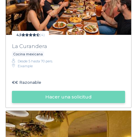
4,5
(4)
La Curandera
Cocina mexicana
Desde 5 hasta 70 pers.
Eixample
€€
Razonable
Hacer una solicitud