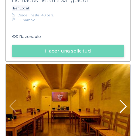
Hornados Betania Sangolqui
Bar Local
Desde 1 hasta 140 pers.
L'Eixample
€€
Razonable
Hacer una solicitud