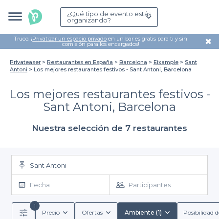
¿Qué tipo de evento estás
organizando?
Truco: ¡
Privatizar un espacio privado
en un bar es gratis para ti y sin
✖
comisión para los encargados!
Privateaser
Restaurantes en España
Barcelona
Eixample
Sant
Antoni
Los mejores restaurantes festivos - Sant Antoni, Barcelona
Los mejores restaurantes festivos -
Sant Antoni, Barcelona
Nuestra selección de 7 restaurantes
Sant Antoni
Fecha
Participantes
1
Precio
Ofertas
Ambiente (1)
Posibilidad d