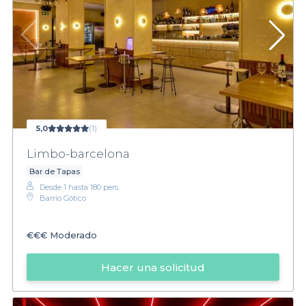
5,0
(1)
Limbo-barcelona
Bar de Tapas
Desde 1 hasta 180 pers.
Barrio Gótico
€€€
Moderado
Hacer una solicitud