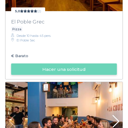
5,0
(2)
El Poble Grec
Pizza
Desde 10 hasta 45 pers.
El Poble Sec
€
Barato
Hacer una solicitud