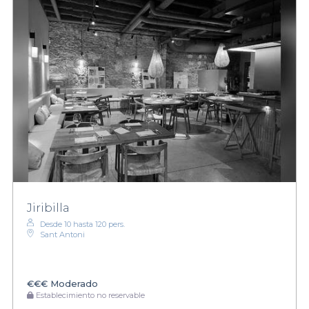
Jiribilla
Desde 10 hasta 120 pers.
Sant Antoni
€€€
Moderado
Establecimiento no reservable