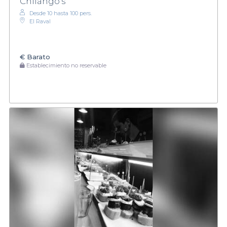
Chilango's
Desde 10 hasta 100 pers.
El Raval
€
Barato
Establecimiento no reservable