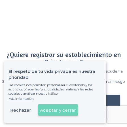
¿Quiere registrar su establecimiento en
Privateaser ?
El respeto de tu vida privada es nuestra
Gane muchos clientes entre el millón de visitantes que acuden a
Privateaser cada mes.
prioridad
Sin comisiones y sin compromiso, pagas una cantidad fija sin riesgo
Las cookies nos permiten personalizar el contenido y los
de ver la factura.
anuncios, ofrecer las funcionalidades relativas a las redes
sociales y analizar nuestro tráfico.
Más información
Registrar mi establecimiento
Rechazar
Aceptar y cerrar
Ya es cliente