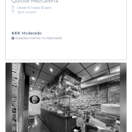
Quiote Mezcalería
Desde 10 hasta 30 pers.
Sant Antoni
€€€
Moderado
Establecimiento no reservable