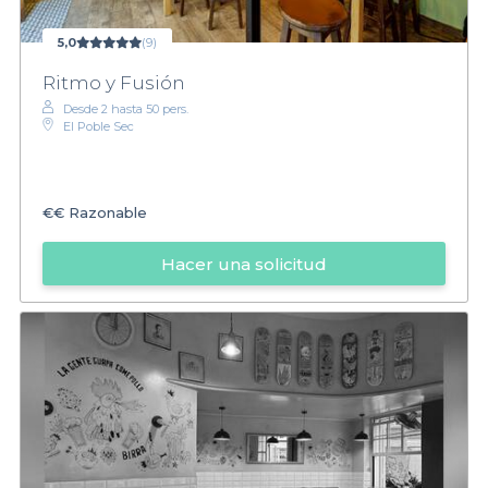
5,0
(9)
Ritmo y Fusión
Desde 2 hasta 50 pers.
El Poble Sec
€€
Razonable
Hacer una solicitud