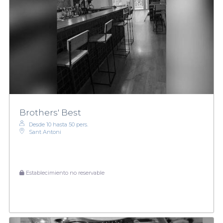
Brothers' Best
Desde 10 hasta 50 pers.
Sant Antoni
Establecimiento no reservable