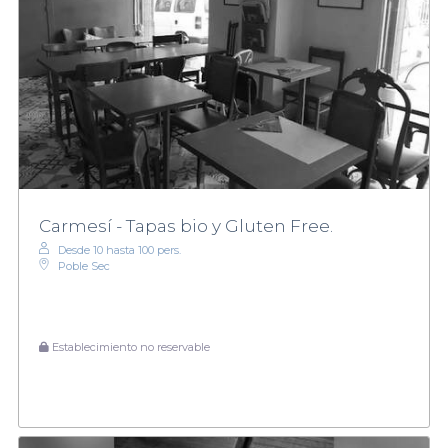
Carmesí - Tapas bio y Gluten Free.
Desde 10 hasta 100 pers.
Poble Sec
Establecimiento no reservable