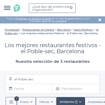
¿Qué tipo de evento estás
organizando?
Truco: ¡
Privatizar un espacio privado
en un bar es gratis para ti y sin
✖
comisión para los encargados!
Privateaser
Restaurantes en España
Barcelona
Sants-Montjuïc
el
Poble-sec
Los mejores restaurantes festivos - el Poble-sec, Barcelona
Los mejores restaurantes festivos -
el Poble-sec, Barcelona
Nuestra selección de 3 restaurantes
el Poble-sec
Fecha
Participantes
1
Precio
Ofertas
Ambiente (1)
Posibilidad d