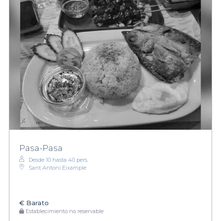
Pasa-Pasa
Desde 10 hasta 40 pers.
Sant Antoni Eixample
€
Barato
Establecimiento no reservable