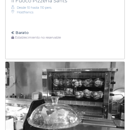
Il Fuoco Pizzería Sants
Desde 10 hasta 110 pers.
Hostfrancs
€
Barato
Establecimiento no reservable