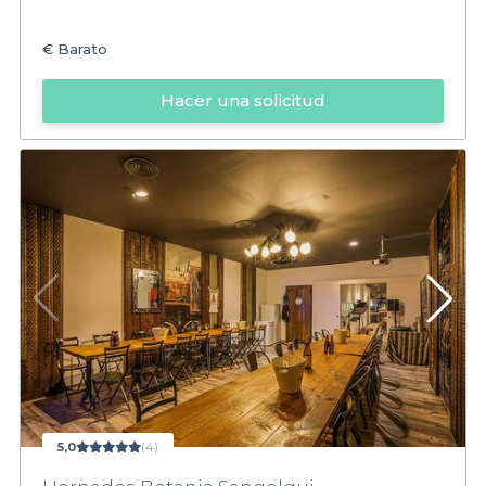
€
Barato
Hacer una solicitud
5,0
(4)