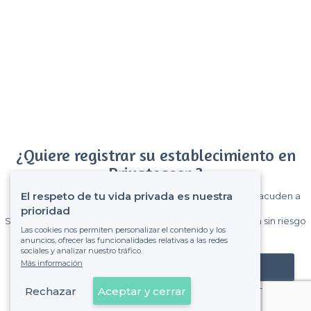
¿Quiere registrar su establecimiento en
Privateaser ?
El respeto de tu vida privada es nuestra
Gane muchos clientes entre el millón de visitantes que acuden a
Privateaser cada mes.
prioridad
Sin comisiones y sin compromiso, pagas una cantidad fija sin riesgo
Las cookies nos permiten personalizar el contenido y los
de ver la factura.
anuncios, ofrecer las funcionalidades relativas a las redes
sociales y analizar nuestro tráfico.
Más información
Registrar mi establecimiento
Rechazar
Aceptar y cerrar
Ya es cliente