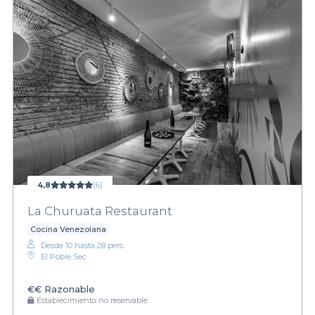
4,8
(6)
La Churuata Restaurant
Cocina Venezolana
Desde 10 hasta 28 pers.
El Poble Sec
€€
Razonable
Establecimiento no reservable