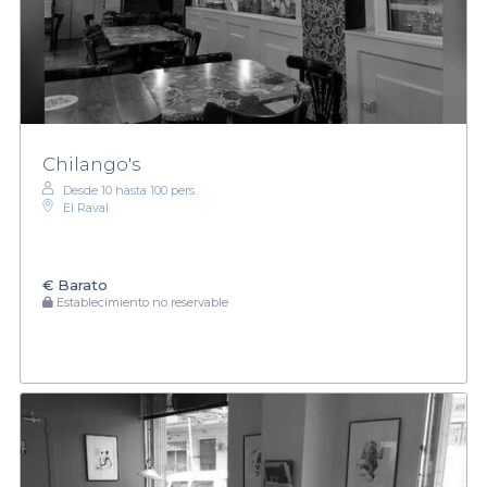
Chilango's
Desde 10 hasta 100 pers.
El Raval
€
Barato
Establecimiento no reservable