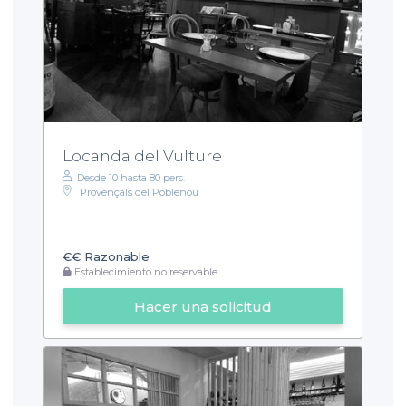
Locanda del Vulture
Desde 10 hasta 80 pers.
Provençals del Poblenou
€€
Razonable
Establecimiento no reservable
Hacer una solicitud