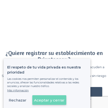
¿Quiere registrar su establecimiento en
Privateaser ?
El respeto de tu vida privada es nuestra
Gane muchos clientes entre el millón de visitantes que acuden a
Privateaser cada mes.
prioridad
Sin comisiones y sin compromiso, pagas una cantidad fija sin riesgo
Las cookies nos permiten personalizar el contenido y los
de ver la factura.
anuncios, ofrecer las funcionalidades relativas a las redes
sociales y analizar nuestro tráfico.
Más información
Registrar mi establecimiento
Rechazar
Aceptar y cerrar
Ya es cliente