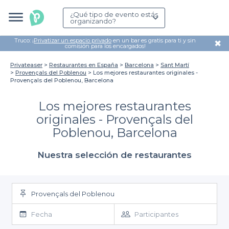
¿Qué tipo de evento estás
organizando?
Truco: ¡
Privatizar un espacio privado
en un bar es gratis para ti y sin
✖
comisión para los encargados!
Privateaser
Restaurantes en España
Barcelona
Sant Martí
Provençals del Poblenou
Los mejores restaurantes originales -
Provençals del Poblenou, Barcelona
Los mejores restaurantes
originales - Provençals del
Poblenou, Barcelona
Nuestra selección de restaurantes
Provençals del Poblenou
Fecha
Participantes