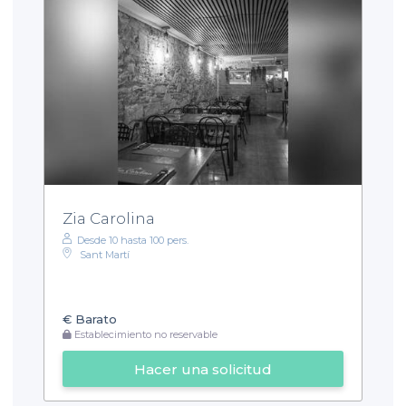
Zia Carolina
Desde 10 hasta 100 pers.
Sant Martí
€
Barato
Establecimiento no reservable
Hacer una solicitud