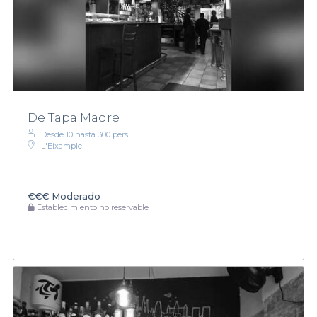
De Tapa Madre
Desde 10 hasta 300 pers.
L'Eixample
€€€
Moderado
Establecimiento no reservable