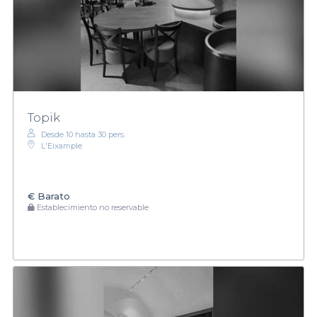
Topik
Desde 10 hasta 30 pers.
L'Eixample
€
Barato
Establecimiento no reservable