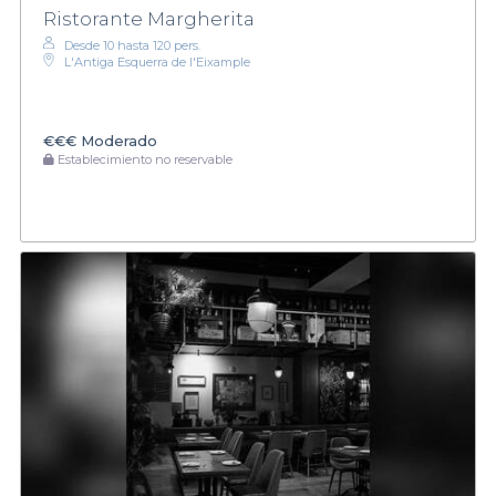
Ristorante Margherita
Desde 10 hasta 120 pers.
L'Antiga Esquerra de l'Eixample
€€€
Moderado
Establecimiento no reservable