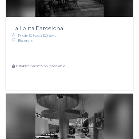
La Lolita Barcelona
Desde 10 hasta 100 pers.
Eixample
Establecimiento no reservable