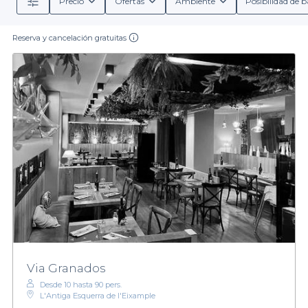
Precio
Ofertas
Ambiente
Posibilidad de b
Reserva y cancelación gratuitas
Via Granados
Desde 10 hasta 90 pers.
L'Antiga Esquerra de l'Eixample