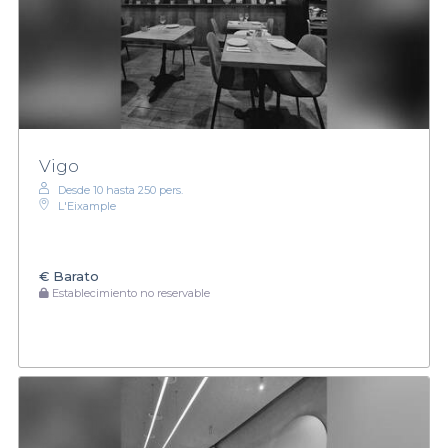
Vigo
Desde 10 hasta 250 pers.
L'Eixample
€
Barato
Establecimiento no reservable