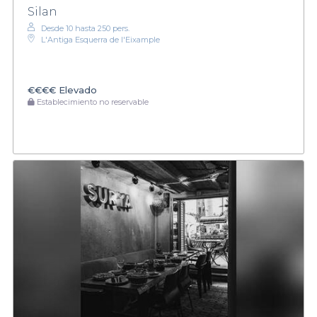
Silan
Desde 10 hasta 250 pers.
L'Antiga Esquerra de l'Eixample
€€€€
Elevado
Establecimiento no reservable