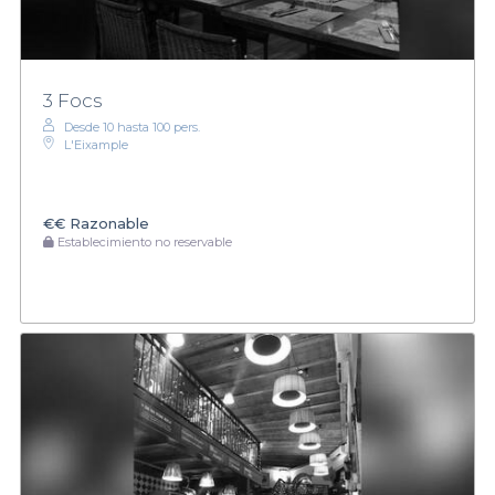
3 Focs
Desde 10 hasta 100 pers.
L'Eixample
€€
Razonable
Establecimiento no reservable