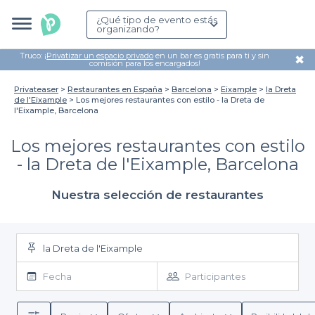
¿Qué tipo de evento estás
organizando?
Truco: ¡
Privatizar un espacio privado
en un bar es gratis para ti y sin
✖
comisión para los encargados!
Privateaser
Restaurantes en España
Barcelona
Eixample
la Dreta
de l'Eixample
Los mejores restaurantes con estilo - la Dreta de
l'Eixample, Barcelona
Los mejores restaurantes con estilo
- la Dreta de l'Eixample, Barcelona
Nuestra selección de restaurantes
la Dreta de l'Eixample
Fecha
Participantes