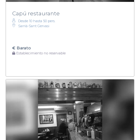
Capú restaurante
Desde 10 hasta 50 pers.
Sarrià-Sant Gervasi
€
Barato
Establecimiento no reservable