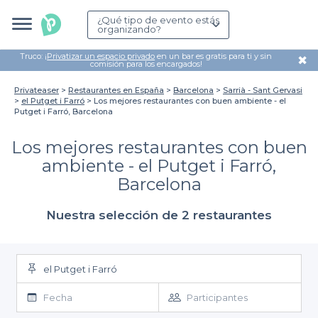
¿Qué tipo de evento estás
organizando?
Truco: ¡
Privatizar un espacio privado
en un bar es gratis para ti y sin
✖
comisión para los encargados!
Privateaser
Restaurantes en España
Barcelona
Sarrià - Sant Gervasi
el Putget i Farró
Los mejores restaurantes con buen ambiente - el
Putget i Farró, Barcelona
Los mejores restaurantes con buen
ambiente - el Putget i Farró,
Barcelona
Nuestra selección de 2 restaurantes
el Putget i Farró
Fecha
Participantes