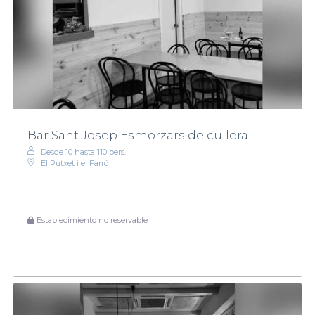
Bar Sant Josep Esmorzars de cullera
Desde 10 hasta 110 pers.
El Putxet i el Farró
Establecimiento no reservable