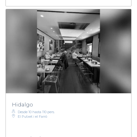
Hidalgo
Desde 10 hasta 110 pers.
El Putxet i el Farró