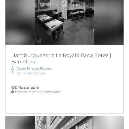
Hamburgueseria La Royale Paco Perez |
Barcelona
Desde 10 hasta 150 pers.
Sarrià-Sant Gervasi
€€
Razonable
Establecimiento no reservable