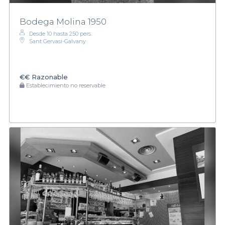
Bodega Molina 1950
Desde 10 hasta 250 pers.
Sant Gervasi-Galvany
€€
Razonable
Establecimiento no reservable