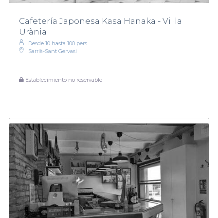
Cafetería Japonesa Kasa Hanaka - Vil·la
Urània
Desde 10 hasta 100 pers.
Sarrià-Sant Gervasi
Establecimiento no reservable