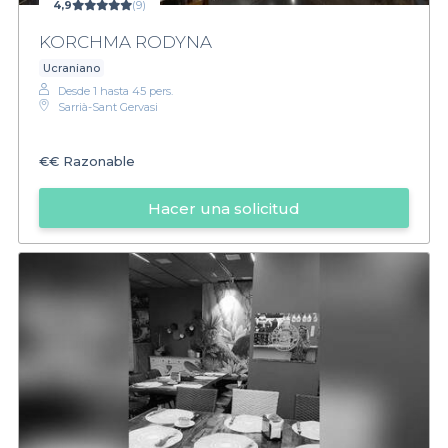
4,9
(9)
KORCHMA RODYNA
Ucraniano
Desde 1 hasta 45 pers.
Sarrià-Sant Gervasi
€€
Razonable
Hacer una solicitud