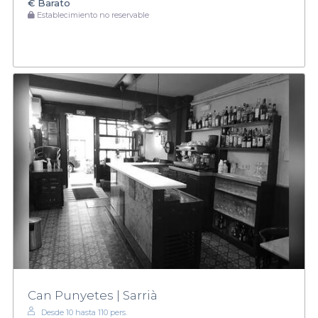
€
Barato
Establecimiento no reservable
Can Punyetes | Sarrià
Desde 10 hasta 110 pers.