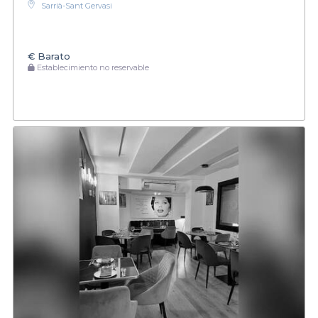
Sarrià-Sant Gervasi
€
Barato
Establecimiento no reservable