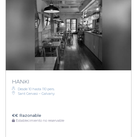
HANKI
Desde 10 hasta 110 pers.
Sant Gervasi – Galvany
€€
Razonable
Establecimiento no reservable