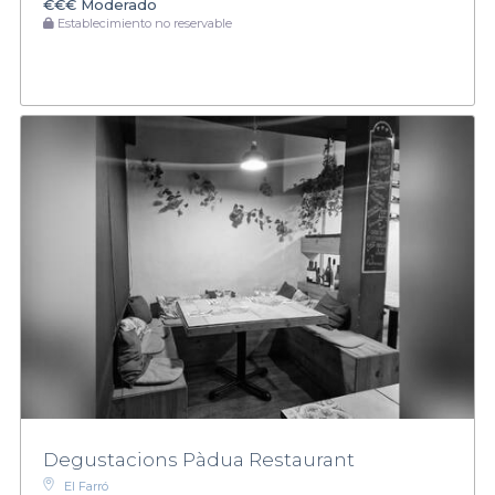
€€€
Moderado
Establecimiento no reservable
Degustacions Pàdua Restaurant
El Farró