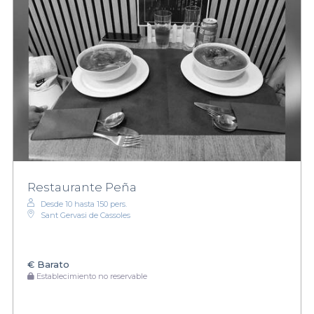
Restaurante Peña
Desde 10 hasta 150 pers.
Sant Gervasi de Cassoles
€
Barato
Establecimiento no reservable