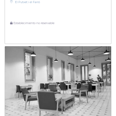
El Putxet i el Farró
Establecimiento no reservable