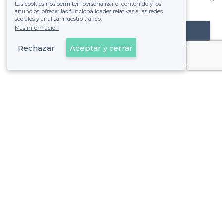
Las cookies nos permiten personalizar el contenido y los
de ver la factura.
anuncios, ofrecer las funcionalidades relativas a las redes
sociales y analizar nuestro tráfico.
Más información
Registrar mi establecimiento
Rechazar
Aceptar y cerrar
Ya es cliente
Leganés - Tipos de locales
<
Los mejores restaurantes para grupos - Leganés
Los mejores restaurantes de moda - Leganés