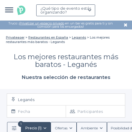
¿Qué tipo de evento estás
organizando?
Truco: ¡
Privatizar un espacio privado
en un bar es gratis para ti y sin
✖
comisión para los encargados!
Privateaser
Restaurantes en España
Leganés
Los mejores
restaurantes más baratos - Leganés
Los mejores restaurantes más
baratos - Leganés
Nuestra selección de restaurantes
Leganés
Fecha
Participantes
1
Precio (1)
Ofertas
Ambiente
Posibilidad d