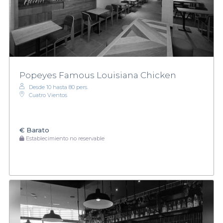
Popeyes Famous Louisiana Chicken
Desde 10 hasta 80 pers.
Cuatro Vientos
€
Barato
Establecimiento no reservable