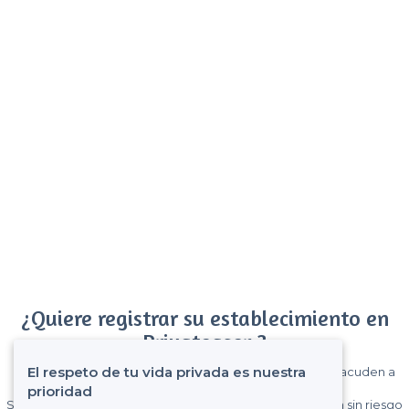
¿Quiere registrar su establecimiento en
Privateaser ?
El respeto de tu vida privada es nuestra
Gane muchos clientes entre el millón de visitantes que acuden a
Privateaser cada mes.
prioridad
Sin comisiones y sin compromiso, pagas una cantidad fija sin riesgo