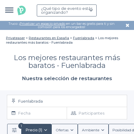
¿Qué tipo de evento estás
organizando?
Truco: ¡
Privatizar un espacio privado
en un bar es gratis para ti y sin
✖
comisión para los encargados!
Privateaser
Restaurantes en España
Fuenlabrada
Los mejores
restaurantes más baratos - Fuenlabrada
Los mejores restaurantes más
baratos - Fuenlabrada
Nuestra selección de restaurantes
Fuenlabrada
Fecha
Participantes
1
Precio (1)
Ofertas
Ambiente
Posibilidad d