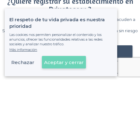
¿Quiere registrar su establecimiento en
Privateaser ?
El respeto de tu vida privada es nuestra
Gane muchos clientes entre el millón de visitantes que acuden a
Privateaser cada mes.
prioridad
Sin comisiones y sin compromiso, pagas una cantidad fija sin riesgo
Las cookies nos permiten personalizar el contenido y los
de ver la factura.
anuncios, ofrecer las funcionalidades relativas a las redes
sociales y analizar nuestro tráfico.
Más información
Registrar mi establecimiento
Rechazar
Aceptar y cerrar
Ya es cliente
Fuenlabrada - Tipos de locales
<
Los mejores restaurantes para grupos - Fuenlabrada
Sobre Privateaser
Privateaser en Francia