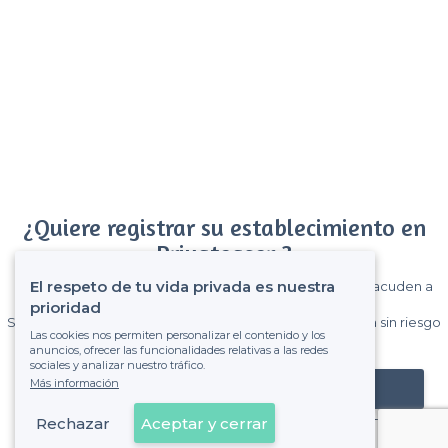
¿Quiere registrar su establecimiento en
Privateaser ?
El respeto de tu vida privada es nuestra
Gane muchos clientes entre el millón de visitantes que acuden a
Privateaser cada mes.
prioridad
Sin comisiones y sin compromiso, pagas una cantidad fija sin riesgo
Las cookies nos permiten personalizar el contenido y los
de ver la factura.
anuncios, ofrecer las funcionalidades relativas a las redes
sociales y analizar nuestro tráfico.
Más información
Registrar mi establecimiento
Rechazar
Aceptar y cerrar
Ya es cliente