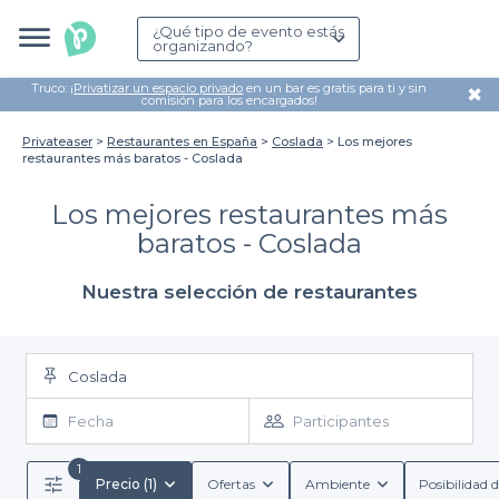
¿Qué tipo de evento estás
organizando?
Truco: ¡
Privatizar un espacio privado
en un bar es gratis para ti y sin
✖
comisión para los encargados!
Privateaser
Restaurantes en España
Coslada
Los mejores
restaurantes más baratos - Coslada
Los mejores restaurantes más
baratos - Coslada
Nuestra selección de restaurantes
Coslada
Fecha
Participantes
1
Precio (1)
Ofertas
Ambiente
Posibilidad d