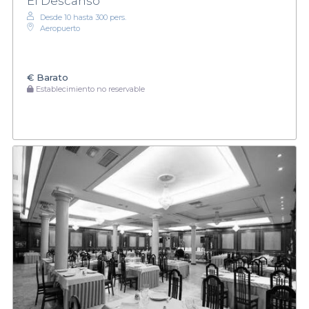
El Descanso
Desde 10 hasta 300 pers.
Aeropuerto
€
Barato
Establecimiento no reservable