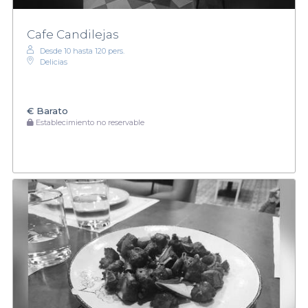
Cafe Candilejas
Desde 10 hasta 120 pers.
Delicias
€
Barato
Establecimiento no reservable