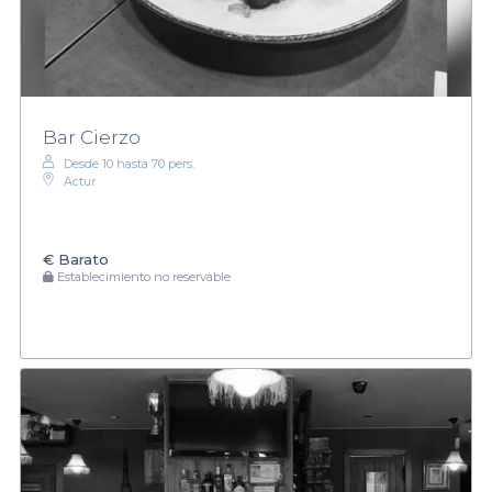
Bar Cierzo
Desde 10 hasta 70 pers.
Actur
€
Barato
Establecimiento no reservable