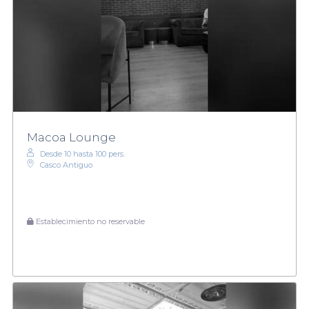
Macoa Lounge
Desde 10 hasta 100 pers.
Casco Antiguo
Establecimiento no reservable