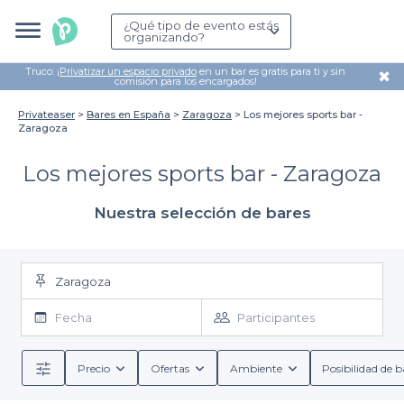
¿Qué tipo de evento estás
organizando?
Truco: ¡
Privatizar un espacio privado
en un bar es gratis para ti y sin
✖
comisión para los encargados!
Privateaser
Bares en España
Zaragoza
Los mejores sports bar -
Zaragoza
Los mejores sports bar - Zaragoza
Nuestra selección de bares
Zaragoza
Fecha
Participantes
Precio
Ofertas
Ambiente
Posibilidad de b