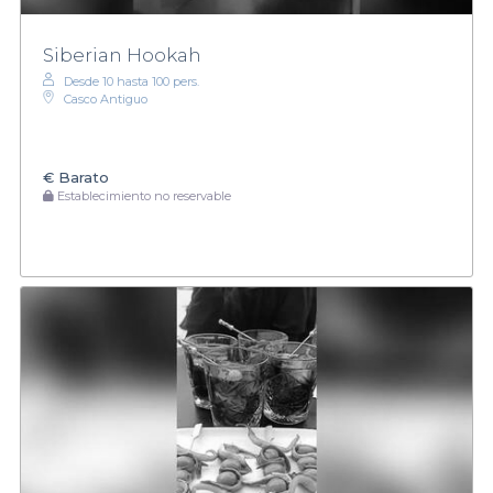
Siberian Hookah
Desde 10 hasta 100 pers.
Casco Antiguo
€
Barato
Establecimiento no reservable