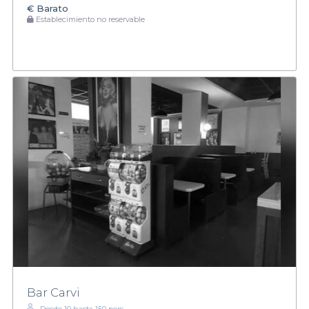
€
Barato
Establecimiento no reservable
Bar Carvi
Desde 10 hasta 150 pers.