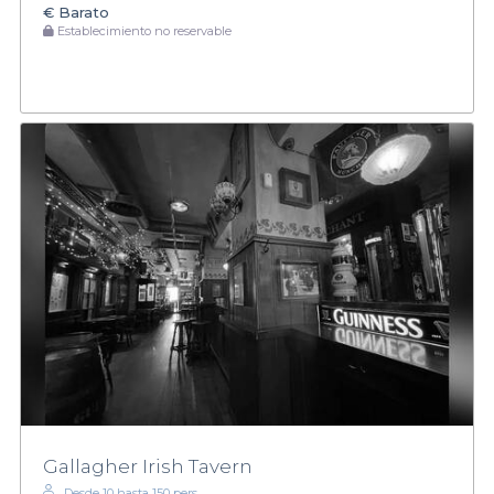
€
Barato
Establecimiento no reservable
Gallagher Irish Tavern
Desde 10 hasta 150 pers.