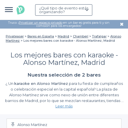
¿Qué tipo de evento estás
organizando?
Truco: ¡
Privatizar un espacio privado
en un bar es gratis para ti y sin
✖
comisión para los encargados!
Privateaser
Bares en España
Madrid
Chamberí
Trafalgar
Alonso
Martínez
Los mejores bares con karaoke - Alonso Martínez, Madrid
Los mejores bares con karaoke -
Alonso Martínez, Madrid
Nuestra selección de 2 bares
¿ Un
karaoke en Alonso Martínez
para tu fiesta de cumpleaños
o celebración especial en la capital española? La plaza de
Alonso Martínez sirve como nexo de unión entre diferentes
barrios de Madrid, por lo que se mezclan restaurantes, tiendas y
Leer más
personas de todo tipo. Desde
Privateaser
pensamos que esta
zona es perfecta para celebrar tu evento o fiesta privada en uno
de los
mejores karaokes de Alonso Martínez
. Gracias a nuestros
filtros podrás seleccionar el local que más se ajuste a tus
Alonso Martínez