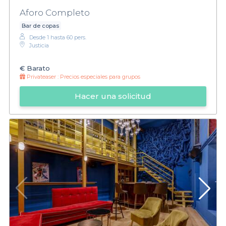
Aforo Completo
Bar de copas
Desde 1 hasta 60 pers.
Justicia
€
Barato
Privateaser :
Precios especiales para grupos
Hacer una solicitud