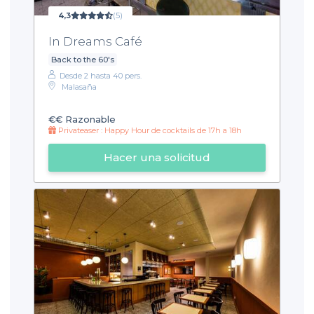
4,3
(5)
In Dreams Café
Back to the 60's
Desde 2 hasta 40 pers.
Malasaña
€€
Razonable
Privateaser : Happy Hour de cocktails de 17h a 18h
Hacer una solicitud