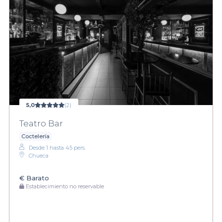
5,0
(2)
Teatro Bar
Coctelería
Desde 1 hasta 45 pers.
Chueca
€
Barato
Establecimiento no reservable