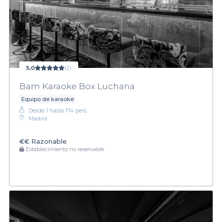
5,0
(2)
Bam Karaoke Box Luchana
Equipo de karaoke
Desde 1 hasta 174 pers.
Madrid
€€
Razonable
Establecimiento no reservable