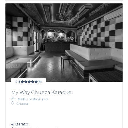
4,8
(8)
My Way Chueca Karaoke
Desde 1 hasta 70 pers.
Chueca
€
Barato