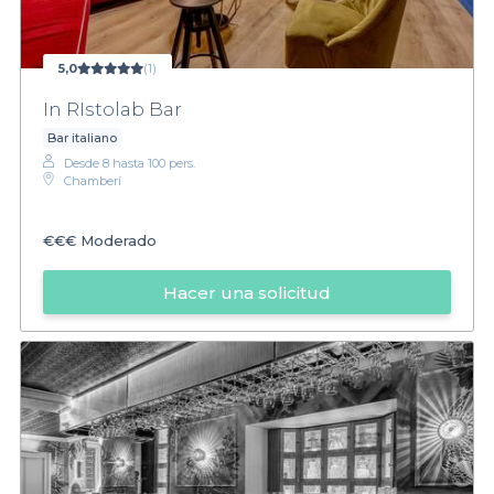
5,0
(1)
In RIstolab Bar
Bar italiano
Desde 8 hasta 100 pers.
Chamberí
€€€
Moderado
Hacer una solicitud