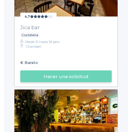
4,7
(4)
Jica bar
Coctelería
Desde 10 hasta 50 pers.
Chamberí
€
Barato
Hacer una solicitud