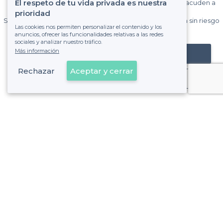
El respeto de tu vida privada es nuestra
Gane muchos clientes entre el millón de visitantes que acuden a
Privateaser cada mes.
prioridad
Sin comisiones y sin compromiso, pagas una cantidad fija sin riesgo
Las cookies nos permiten personalizar el contenido y los
de ver la factura.
anuncios, ofrecer las funcionalidades relativas a las redes
sociales y analizar nuestro tráfico.
Más información
Registrar mi establecimiento
Rechazar
Aceptar y cerrar
Ya es cliente
Alonso Martínez - Alrededores
<
Los mejores bares con karaoke - Trafalgar, Madrid
Alonso Martínez - Tipos de locales
<
Los mejores bares - Alonso Martínez, Madrid
Sobre Privateaser
Privateaser en Francia