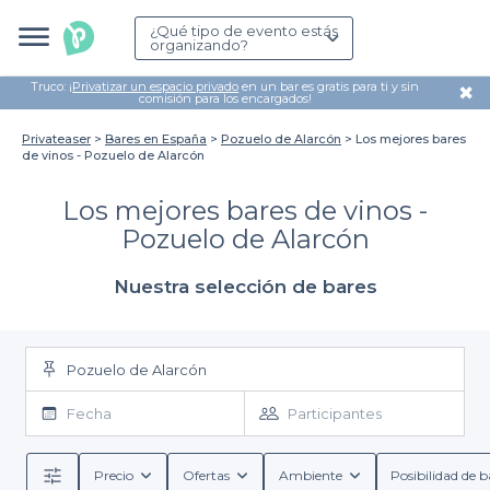
¿Qué tipo de evento estás
organizando?
Truco: ¡
Privatizar un espacio privado
en un bar es gratis para ti y sin
✖
comisión para los encargados!
Privateaser
Bares en España
Pozuelo de Alarcón
Los mejores bares
de vinos - Pozuelo de Alarcón
Los mejores bares de vinos -
Pozuelo de Alarcón
Nuestra selección de bares
Pozuelo de Alarcón
Fecha
Participantes
Precio
Ofertas
Ambiente
Posibilidad de b