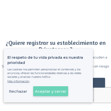
¿Quiere registrar su establecimiento en
Privateaser ?
El respeto de tu vida privada es nuestra
Gane muchos clientes entre el millón de visitantes que acuden a
Privateaser cada mes.
prioridad
Sin comisiones y sin compromiso, pagas una cantidad fija sin riesgo
Las cookies nos permiten personalizar el contenido y los
de ver la factura.
anuncios, ofrecer las funcionalidades relativas a las redes
sociales y analizar nuestro tráfico.
Más información
Registrar mi establecimiento
Rechazar
Aceptar y cerrar
Ya es cliente