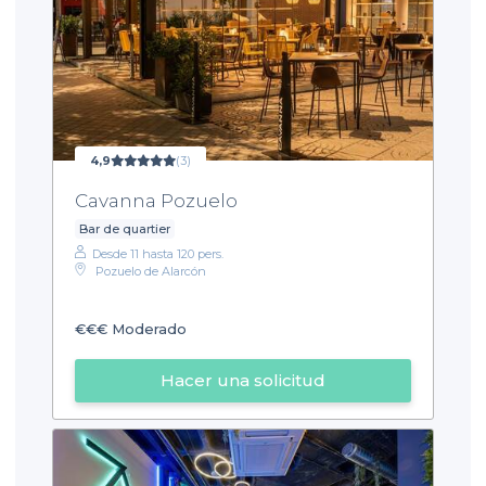
4,9
(3)
Cavanna Pozuelo
Bar de quartier
Desde 11 hasta 120 pers.
Pozuelo de Alarcón
€€€
Moderado
Hacer una solicitud