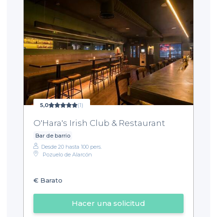
5,0
(1)
O'Hara's Irish Club & Restaurant
Bar de barrio
Desde 20 hasta 100 pers.
Pozuelo de Alarcón
€
Barato
Hacer una solicitud