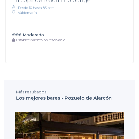
En copa de Balón Enolounge
Desde 10 hasta 85 pers.
Valdemarín
€€€
Moderado
Establecimiento no reservable
Más resultados
Los mejores bares - Pozuelo de Alarcón