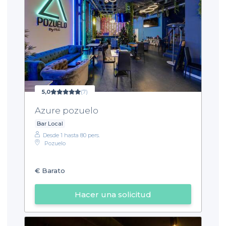
5,0
(7)
Azure pozuelo
Bar Local
Desde 1 hasta 80 pers.
Pozuelo
€
Barato
Hacer una solicitud