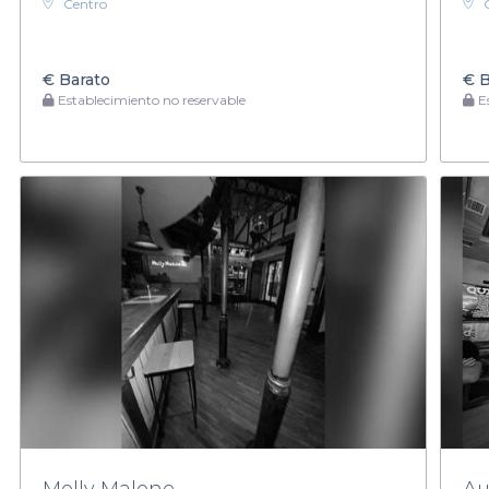
Centro
€
Barato
€
B
Establecimiento no reservable
Es
Molly Malone
Au