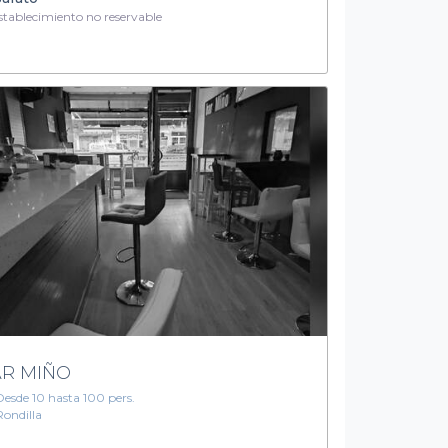
tablecimiento no reservable
R MIÑO
Desde 10 hasta 100 pers.
Rondilla