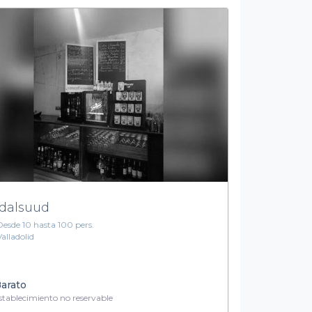
dalsuud
Desde 10 hasta 100 pers.
Valladolid
arato
tablecimiento no reservable