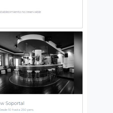
tablecimiento no reservable
w Soportal
Desde 10 hasta 250 pers.