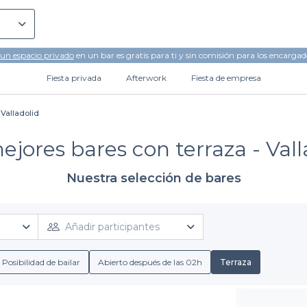
 un espacio privado
en un bar es gratis para ti y sin comisión para los encargad
Fiesta privada
Afterwork
Fiesta de empresa
 Valladolid
ejores bares con terraza - Vall
Nuestra selección de bares
Añadir participantes
Posibilidad de bailar
Abierto después de las 02h
Terraza