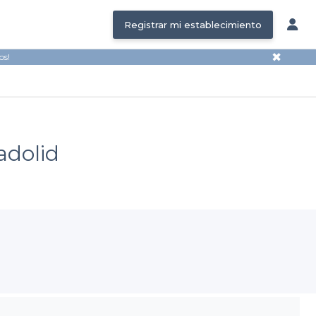
Registrar mi establecimiento
✖
os!
adolid