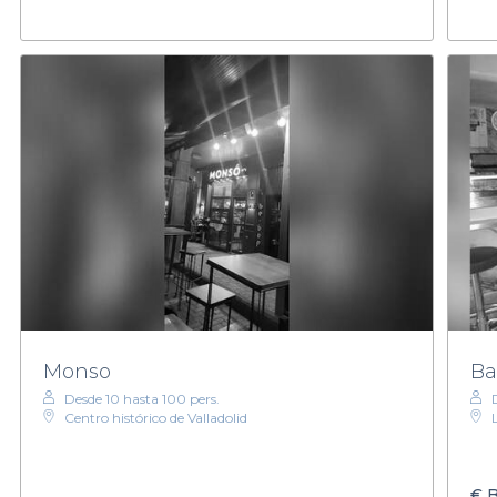
Monso
Ba
Desde 10 hasta 100 pers.
Centro histórico de Valladolid
€
B