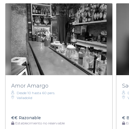
Amor Amargo
Sa
Desde 10 hasta 60 pers.
Valladolid
€€
Razonable
€
B
Establecimiento no reservable
Es