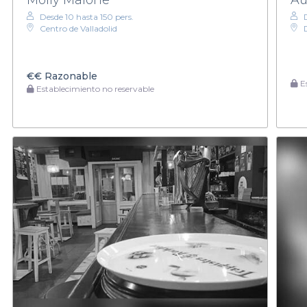
Desde 10 hasta 150 pers.
Centro de Valladolid
€€
Razonable
Es
Establecimiento no reservable