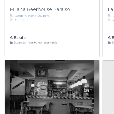
Milana Beerhouse Paraiso
La
Desde 10 hasta 120 pers.
Centro
€
Barato
€
B
Establecimiento no reservable
Es