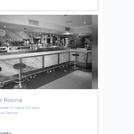
r Rosina
Desde 10 hasta 100 pers.
Las Delicias
arato