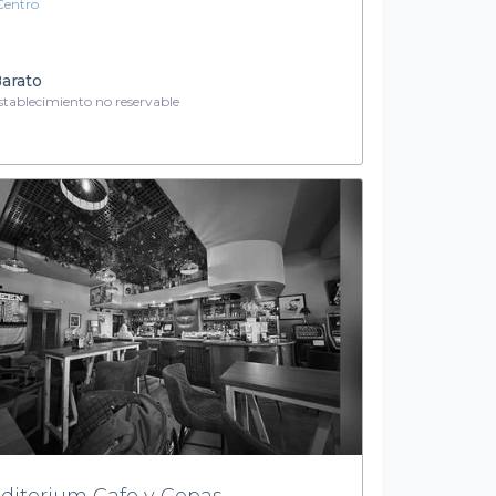
Centro
arato
tablecimiento no reservable
ditorium Cafe y Copas