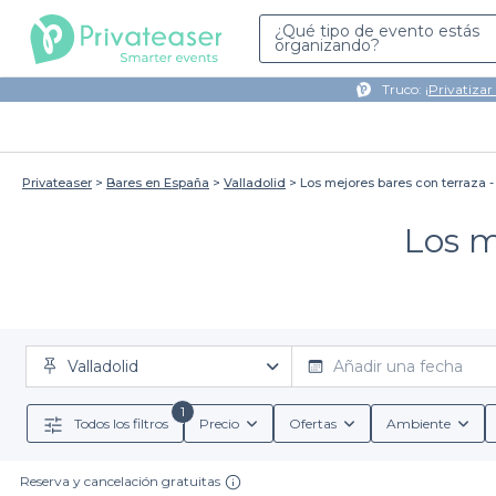
¿Qué tipo de evento estás
organizando?
Truco: ¡
Privatizar
Privateaser
Bares en España
Valladolid
Los mejores bares con terraza -
Los m
Valladolid
Añadir una fecha
1
Todos los filtros
Precio
Ofertas
Ambiente
Reserva y cancelación gratuitas