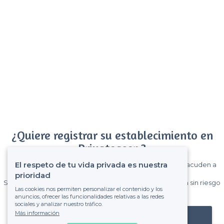
¿Quiere registrar su establecimiento en
Privateaser ?
El respeto de tu vida privada es nuestra
Gane muchos clientes entre el millón de visitantes que acuden a
Privateaser cada mes.
prioridad
Sin comisiones y sin compromiso, pagas una cantidad fija sin riesgo
Las cookies nos permiten personalizar el contenido y los
de ver la factura.
anuncios, ofrecer las funcionalidades relativas a las redes
sociales y analizar nuestro tráfico.
Más información
Registrar mi establecimiento