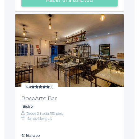
Hacer una solicitud
5,0
(1)
BocaArte Bar
Bistró
Desde 2 hasta 150 pers.
Sants-Montjuïc
€
Barato