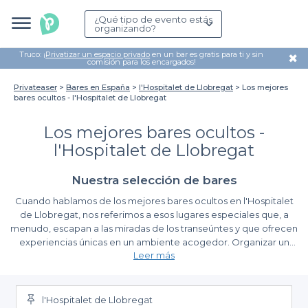
¿Qué tipo de evento estás
organizando?
Truco: ¡
Privatizar un espacio privado
en un bar es gratis para ti y sin
✖
comisión para los encargados!
Privateaser
Bares en España
l'Hospitalet de Llobregat
Los mejores
bares ocultos - l'Hospitalet de Llobregat
Los mejores bares ocultos -
l'Hospitalet de Llobregat
Nuestra selección de bares
Cuando hablamos de los mejores bares ocultos en l'Hospitalet
de Llobregat, nos referimos a esos lugares especiales que, a
menudo, escapan a las miradas de los transeúntes y que ofrecen
experiencias únicas en un ambiente acogedor. Organizar un
Leer más
evento en uno de estos bares puede ser la clave para
sorprender a tus invitados y crear recuerdos inolvidables. Desde
Ventajas de utilizar Privateaser para tus reservas
pequeñas celebraciones hasta eventos más íntimos, estos bares
brindan el trasfondo perfecto para cualquier ocasión.
l'Hospitalet de Llobregat
En
Privateaser
, hemos reunido una selección excepcional de