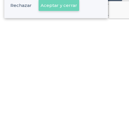
Rechazar
Aceptar y cerrar
Ya es cliente
l'Hospitalet de Llobregat - Tipos de locales
<
Los mejores bares - l'Hospitalet de Llobregat
Los mejores bares más baratos - l'Hospitalet de Llobregat
Sobre Privateaser
Privateaser en Francia
Ayuda