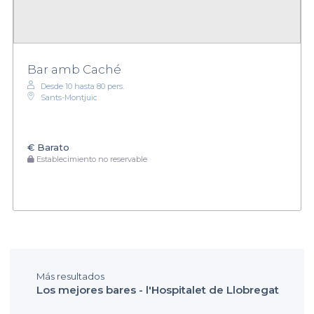
Bar amb Caché
Desde 10 hasta 80 pers.
Sants-Montjuïc
€
Barato
Establecimiento no reservable
Más resultados
Los mejores bares - l'Hospitalet de Llobregat