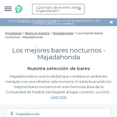
¿Qué tipo de evento estás
organizando?
Truco: ¡
Privatizar un espacio privado
en un bar es gratis para ti y sin
✖
comisión para los encargados!
Privateaser
Bares en España
Majadahonda
Los mejores bares
nocturnos - Majadahonda
Los mejores bares nocturnos -
Majadahonda
Nuestra selección de bares
Majadahonda es una localidad que combina un ambiente
tranquilo con una vibrante vida nocturna. Si estás buscando los
mejores bares nocturnos en esta hermosa área de la
Comunidad de Madrid, has llegado al lugar correcto. La noche
Leer más
en Majadahonda ofrece una mezcla perfecta de buena música,
cócteles creativos y un ambiente acogedor para disfrutar con
Descubre la facilidad de organizar tu salida nocturna
amigos o en una velada especial.
Majadahonda
Organizar una noche inolvidable puede ser complicado si no