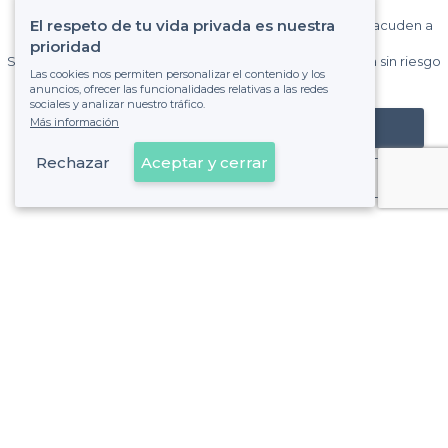
El respeto de tu vida privada es nuestra
Gane muchos clientes entre el millón de visitantes que acuden a
Privateaser cada mes.
prioridad
Sin comisiones y sin compromiso, pagas una cantidad fija sin riesgo
Las cookies nos permiten personalizar el contenido y los
de ver la factura.
anuncios, ofrecer las funcionalidades relativas a las redes
sociales y analizar nuestro tráfico.
Más información
Registrar mi establecimiento
Rechazar
Aceptar y cerrar
Ya es cliente
Majadahonda - Tipos de locales
<
Los mejores bares - Majadahonda
Sobre Privateaser
Privateaser en Francia
Ayuda