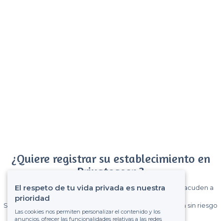
¿Quiere registrar su establecimiento en
Privateaser ?
El respeto de tu vida privada es nuestra
Gane muchos clientes entre el millón de visitantes que acuden a
Privateaser cada mes.
prioridad
Sin comisiones y sin compromiso, pagas una cantidad fija sin riesgo
Las cookies nos permiten personalizar el contenido y los
de ver la factura.
anuncios, ofrecer las funcionalidades relativas a las redes