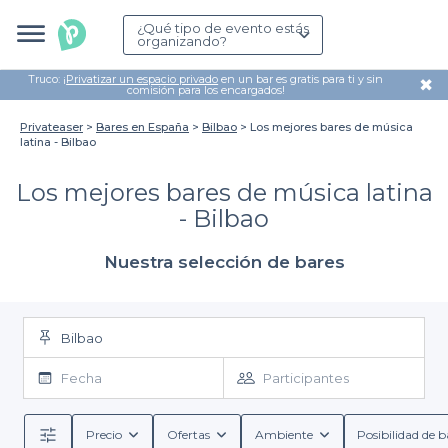
¿Qué tipo de evento estás
organizando?
Truco: ¡
Privatizar un espacio privado
en un bar es gratis para ti y sin
✖
comisión para los encargados!
Privateaser
Bares en España
Bilbao
Los mejores bares de música
latina - Bilbao
Los mejores bares de música latina
- Bilbao
Nuestra selección de bares
Bilbao
Fecha
Participantes
Precio
Ofertas
Ambiente
Posibilidad de b