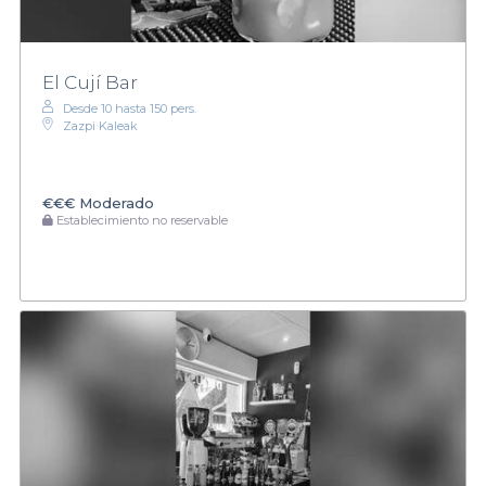
El Cují Bar
Desde 10 hasta 150 pers.
Zazpi Kaleak
€€€
Moderado
Establecimiento no reservable