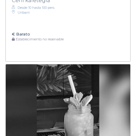
Ceni kafetegia
Desde 10 hasta 100 pers.
Uribarri
€
Barato
Establecimiento no reservable