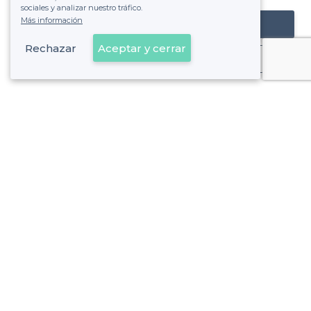
sociales y analizar nuestro tráfico.
Más información
Registrar mi establecimiento
Rechazar
Aceptar y cerrar
Ya es cliente
Bilbao - Tipos de locales
<
Los mejores bares - Bilbao
Los mejores bares de cerveza - Bilbao
Sobre Privateaser