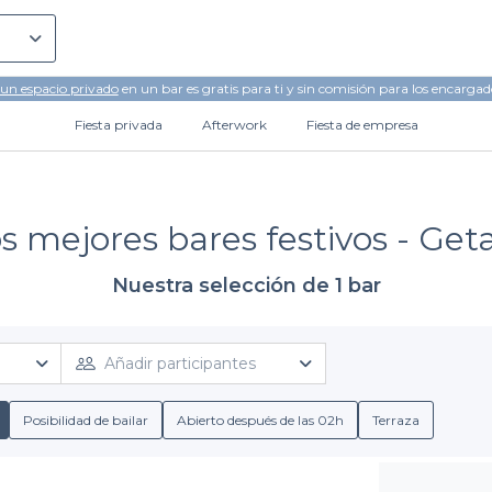
 un espacio privado
en un bar es gratis para ti y sin comisión para los encargad
Fiesta privada
Afterwork
Fiesta de empresa
s mejores bares festivos - Get
Nuestra selección de 1 bar
Añadir participantes
Posibilidad de bailar
Abierto después de las 02h
Terraza