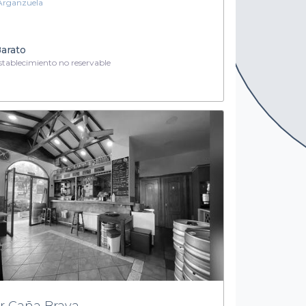
Arganzuela
arato
tablecimiento no reservable
r Caña Brava