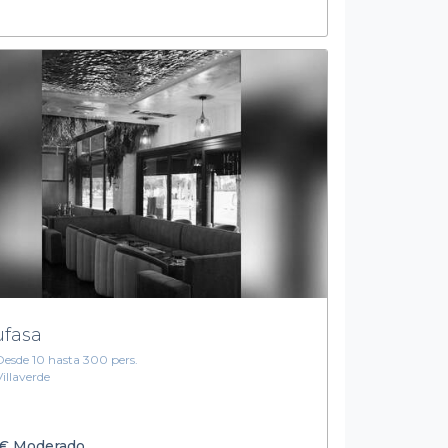
fasa
Desde 10 hasta 300 pers.
Villaverde
€
Moderado