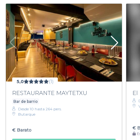
5,0
(1)
RESTAURANTE MAYTETXU
El
Bar de barrio
Desde 10 hasta 264 pers.
Butarque
€
B
€
Barato
Es