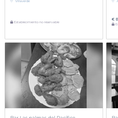
Villaverde
€
B
Establecimiento no reservable
Es
Bar Las palmas del Pacífico
Ba