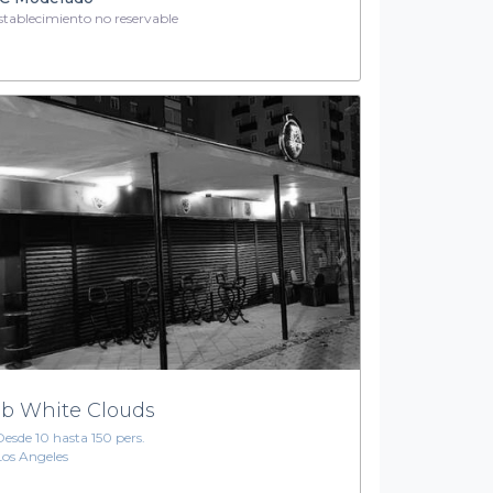
tablecimiento no reservable
b White Clouds
Desde 10 hasta 150 pers.
Los Angeles