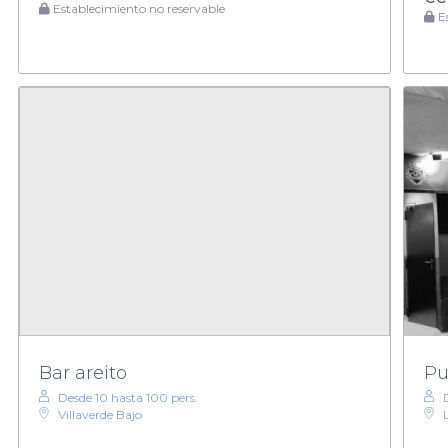
Establecimiento no reservable
Es
Bar areito
Pu
Desde 10 hasta 100 pers.
Villaverde Bajo