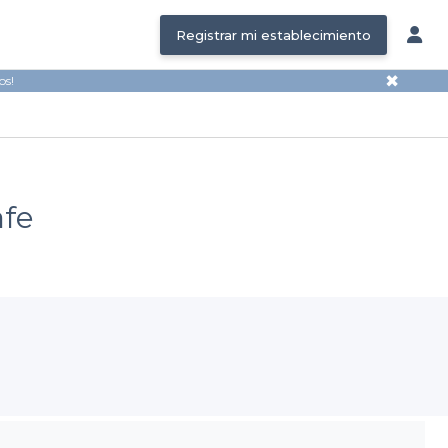
Registrar mi establecimiento
✖
os!
afe