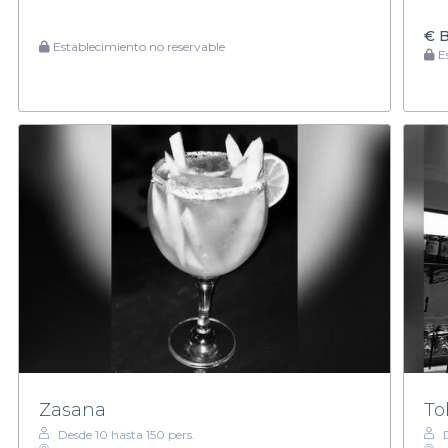
€
B
Establecimiento no reservable
Es
Zasana
To
Desde 10 hasta 150 pers.