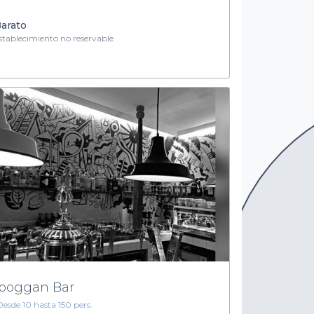
arato
tablecimiento no reservable
boggan Bar
Desde 10 hasta 150 pers.