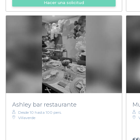
Hacer una solicitud
Ashley bar restaurante
Mu
Desde 10 hasta 100 pers.
Villaverde
€€