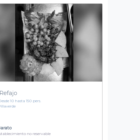
 Refajo
Desde 10 hasta 150 pers.
Villaverde
arato
tablecimiento no reservable