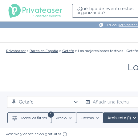
¿Qué tipo de evento estás
organizando?
Truco: ¡
Privatizar
Privateaser
Bares en España
Getafe
Los mejores bares festivos - Getafe
Lo
Getafe
Añadir una fecha
1
Todos los filtros
Precio
Ofertas
Ambiente (1)
Reserva y cancelación gratuitas